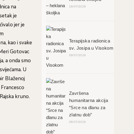
dnica na
18/07/2026
setak je
ivalo jer je
im
Terapijska radionica
na, kao i svake
sv. Josipa u Visokom
 Meri Gotovac
09/07/2026
ija, a onda smo
svijećama. U
mir Blaženoj
a Francesco
Završena
Rajska kruno.
humanitarna akcija
“Srce na dlanu za
zlatnu dob”
08/07/2026