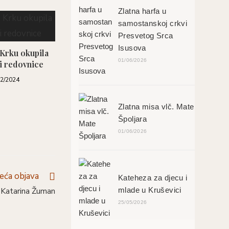
Zlatna harfa u
samostanskoj crkvi
Presvetog Srca
Isusova
 Krku okupila
01/06/2026
i redovnice
02/2024
Zlatna misa vlč. Mate
Špoljara
01/06/2026
deća objava
Kateheza za djecu i
mlade u Kruševici
, Katarina Žuman
25/05/2026