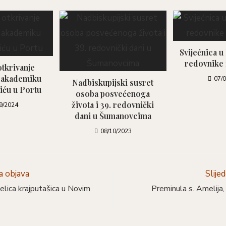
Svijećnica u
redovnike 
tkrivanje
 akademiku
07/
Nadbiskupijski susret
iću u Portu
osoba posvećenoga
života i 39. redovnički
9/2024
dani u Šumanovcima
08/10/2023
 objava
Slije
lica krajputašica u Novim
Preminula s. Amelija