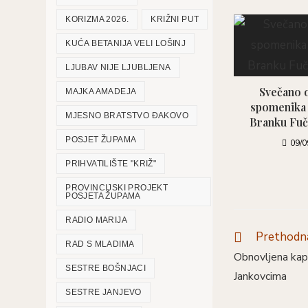
KORIZMA 2026.
KRIŽNI PUT
KUĆA BETANIJA VELI LOŠINJ
LJUBAV NIJE LJUBLJENA
Svečano o
MAJKA AMADEJA
spomenika
MJESNO BRATSTVO ĐAKOVO
Branku Fuč
POSJET ŽUPAMA
09/0
PRIHVATILIŠTE "KRIŽ"
PROVINCIJSKI PROJEKT
POSJETA ŽUPAMA
RADIO MARIJA
Prethodna
Pročitaj
RAD S MLADIMA
više
Obnovljena kape
članaka
SESTRE BOŠNJACI
Jankovcima
SESTRE JANJEVO