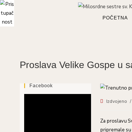
Preskoči
na
sadržaj
POČETNA
Proslava Velike Gospe u 
Facebook
Kategorija
Izdvojeno
/
objave:
Za proslavu S
pripremale su 