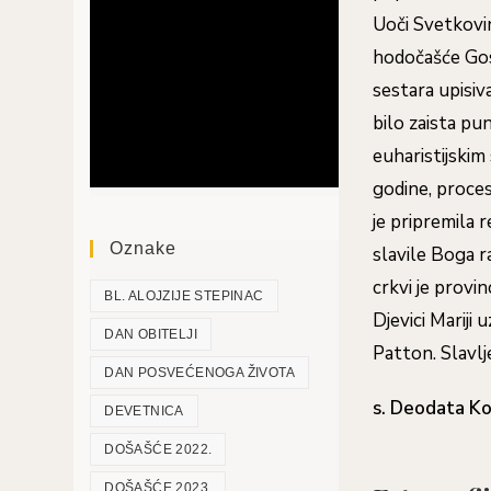
Uoči Svetkovin
hodočašće Gosp
sestara upisiva
bilo zaista pu
euharistijskim
godine, proces
je pripremila r
Oznake
slavile Boga r
crkvi je provi
BL. ALOJZIJE STEPINAC
Djevici Mariji
DAN OBITELJI
Patton. Slavl
DAN POSVEĆENOGA ŽIVOTA
s. Deodata K
DEVETNICA
DOŠAŠĆE 2022.
DOŠAŠĆE 2023.