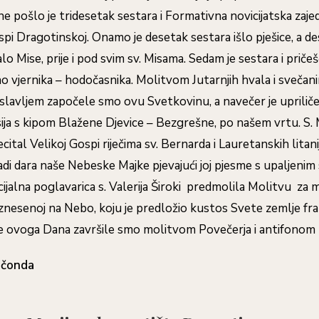
e pošlo je tridesetak sestara i Formativna novicijatska zaje
i Dragotinskoj. Onamo je desetak sestara išlo pješice, a de
lo Mise, prije i pod svim sv. Misama. Sedam je sestara i pričešć
no vjernika – hodočasnika. Molitvom Jutarnjih hvala i svečan
 slavljem započele smo ovu Svetkovinu, a navečer je upriliče
ija s kipom Blažene Djevice – Bezgrešne, po našem vrtu. S.
ecital Velikoj Gospi riječima sv. Bernarda i Lauretanskih litan
adi dara naše Nebeske Majke pjevajući joj pjesme s upaljenim 
ncijalna poglavarica s. Valerija Široki predmolila Molitvu za 
 uznesenoj na Nebo, koju je predložio kustos Svete zemlje fr
je ovoga Dana završile smo molitvom Povečerja i antifonom 
očonda