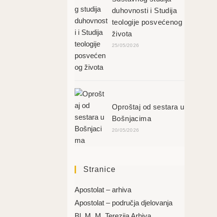
duhovnosti i Studija
teologije posvećenog
života
25/05/2026
Oproštaj od sestara u
Bošnjacima
20/05/2026
Stranice
Apostolat – arhiva
Apostolat – područja djelovanja
Bl. M. M. Terezija Arhiva