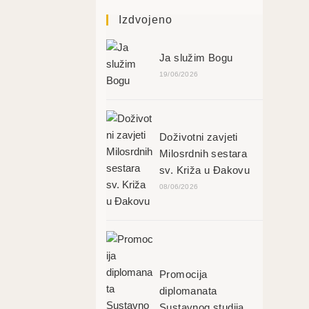
Izdvojeno
Ja služim Bogu
19/06/2026
Doživotni zavjeti
Milosrdnih sestara
sv. Križa u Đakovu
08/06/2026
Promocija
diplomanata
Sustavnog studija