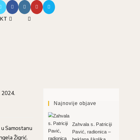
KT
UKLJUČI/ISKLJUČI
PRETRAGU
WEB-
STRANICE
Najnovije objave
Zahvala s. Patriciji
e u Samostanu
Pavić, radionica –
ngela Žigrić.
heklana školjka