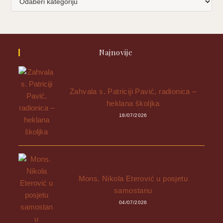
Najnovije
Zahvala s. Patriciji Pavić, radionica –
heklana školjka
18/07/2026
Mons. Nikola Eterović u posjetu
samostanu
04/07/2026