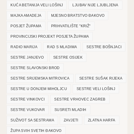
KUĆA BETANIJA VELI LOŠINJ
LJUBAV NIJE LJUBLJENA
MAJKA AMADEJA
MJESNO BRATSTVO ĐAKOVO
POSJET ŽUPAMA
PRIHVATILIŠTE "KRIŽ"
PROVINCIJSKI PROJEKT POSJETA ŽUPAMA
RADIO MARIJA
RAD S MLADIMA
SESTRE BOŠNJACI
SESTRE JANJEVO
SESTRE OSIJEK
SESTRE SLAVONSKI BROD
SESTRE SRIJEMSKA MITROVICA
SESTRE SUŠAK RIJEKA
SESTRE U DONJEM MIHOLJCU
SESTRE VELI LOŠINJ
SESTRE VINKOVCI
SESTRE VRHOVEC ZAGREB
SESTRE VUKOVAR
SUSRETI MLADIH
SUŽIVOT SA SESTRAMA
ZAVJETI
ZLATNA HARFA
ŽUPA SVIH SVETIH ĐAKOVO