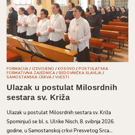
FORMACIJA
/
IZDVOJENO
/
KOSOVO
/
POSTULATSKA
FORMATIVNA ZAJEDNICA
/
REDOVNIČKA SLAVLJA
/
SAMOSTANSKA CRKVA
/
VIJESTI
Ulazak u postulat Milosrdnih
sestara sv. Križa
Ulazak u postulat Milosrdnih sestara sv. Križa
Spominjući se bl. s. Ulrike Nisch, 8. svibnja 2026.
godine, u Samostanskoj crkvi Presvetog Srca…