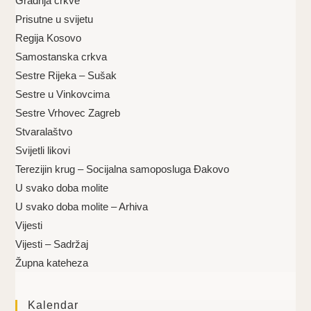
Gradnja crkve
Prisutne u svijetu
Regija Kosovo
Samostanska crkva
Sestre Rijeka – Sušak
Sestre u Vinkovcima
Sestre Vrhovec Zagreb
Stvaralaštvo
Svijetli likovi
Terezijin krug – Socijalna samoposluga Đakovo
U svako doba molite
U svako doba molite – Arhiva
Vijesti
Vijesti – Sadržaj
Župna kateheza
Kalendar