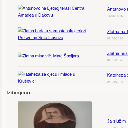
Antunovo 
11/06/2026
Zlatna har
01/06/2026
Zlatna mis
01/06/2026
Kateheza z
25/05/2026
Izdvojeno
Ja služim
19/06/2026