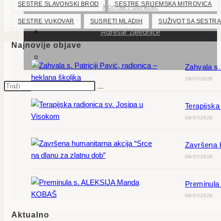
SESTRE SLAVONSKI BROD
SESTRE SRIJEMSKA MITROVICA
Kontakt obrazac
SESTRE VUKOVAR
SUSRETI MLADIH
SUŽIVOT SA SESTR
Adresar zajednice
Najnovije objave
Molitva
Zahvala s.
18/07/2026
Terapijska
09/07/2026
Završena h
08/07/2026
Preminul
06/07/2026
Aktualno