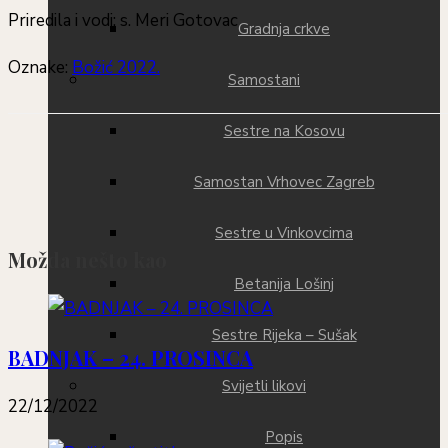
Priredila i vodi: s. Meri Gotovac
Gradnja crkve
Oznake
:
Božić 2022.
Samostani
Sestre na Kosovu
Samostan Vrhovec Zagreb
Sestre u Vinkovcima
Možda nešto kao
Betanija Lošinj
Sestre Rijeka – Sušak
BADNJAK – 24. PROSINCA
Svijetli likovi
22/12/2022
Popis