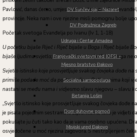
prilikom želim također sretan Božić u ime zajednice Milos
Pavlović, danas ćemo, umjesto razmatranja, nakon evanđelj
DV Sunčev sjaj – Nazaret
provincije. Neka nam i ove njezine misli pomognu bolje upo
DV Podružnica Zagreb
Početak svetoga Evanđelja po Ivanu (Iv 1, 1-18)
Udruga i Centar Amadea
U početku bijaše Riječ i Riječ bijaše u Boga i Riječ bijaše 
bijaše ljudima svjetlo; i svjetlo u tami svijetli i tama ga ne 
Franjevački svjetovni red (OFS) –
Mjesno bratstvo Đakovo
Svjetlo istinsko koje prosvjetljuje svakog čovjeka dođe na s
primiše podade moć da postanu djeca Božja: onima koji vjeruj
Socijalna samoposluga
nastani se među nama i vidjesmo slavu njegovu – slavu koj
Betanija Lošinj
„Svjetlo istinsko koje prosvjetljuje svakog čovjeka dođe na 
Dom duhovne pomoći
je pisala pojedinim sestrama ili zajednicama, lako je vidje
pokušajte ju čuti tako kao da je vama osobno upućena. Dra
Misijski ured Đakovo
osvjedočene u moć njezina zagovora. S nestrpljenjem čeka