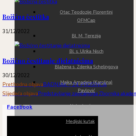
Otac Teodozije Florentini
Božićna čestitka
OFMCap
31/12/2022
Bl. M. Terezija
Bl. s. Ulrika Nisch
Božićno čestitanje djelatnicima
Blažena s. Zdenka Schelingova
30/12/2022
Majka Amadeja (Karolina)
Prethodna objava
BADNJAK – 24. PROSINCA
Pavlović
Slijedeća objava
Predstavljanje zavičajnoga Zbornika akade
Nekrologij
Facebook
Medijski kutak