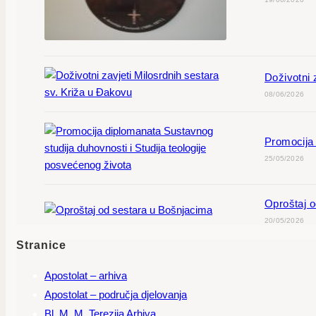
Doživotni 
08/06/2026
Promocija 
25/05/2026
Oproštaj 
20/05/2026
Stranice
Apostolat – arhiva
Apostolat – područja djelovanja
Bl. M. M. Terezija Arhiva