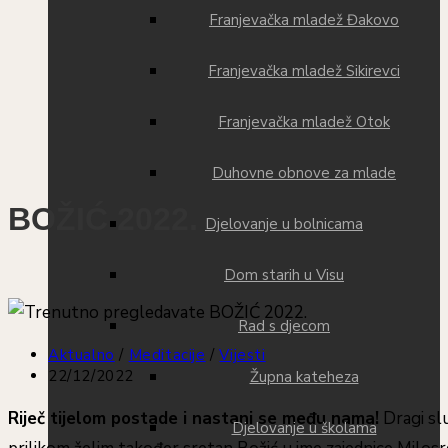
Franjevačka mladež Đakovo
Franjevačka mladež Sikirevci
Franjevačka mladež Otok
Duhovne obnove za mlade
BOŽIĆ 2022.
Djelovanje u bolnicama
Dom starih u Visu
Rad s djecom
Aktualno
/
Meditacije
/
Vijesti
22/12/2022
Župna kateheza
Riječ tijelom postade i nastani se među nama!
Dragi slu
Djelovanje u školama