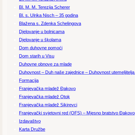
Bl. M. M. Terezija Scherer
Bl. s. Ulrika Nisch – 35 godina
Blažena s. Zdenka Schelingova
Djelovanje u bolnicama
Djelovanje u školama
Dom duhovne pomoći
Dom starih u Visu
Duhovne obnove za mlade
Duhovnost – Duh naše zajednice – Duhovnost utemeljitelja – 
Formacija
Franjevačka mladež Đakovo
Franjevačka mladež Otok
Franjevačka mladež Sikirevci
Franjevački svjetovni red (OFS) – Mjesno bratstvo Đakovo
Izdavaštvo
Karta Družbe