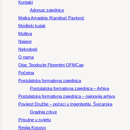
Kontakt
Adresar zajednice
Majka Amadeja (Karolina) Pavlović
Medijski kutak
Molitva
Najave
Nekrologij
O nama
Otac Teodozije Florentini OFMCap
Početna
Postulatska formativna zajednica
Postulatska formativna zajednica – Arhiva
Postulatska formativna zajednica – najnovija arhiva
Povijest Družbe – počeci u Ingenbohlu, Švicarska
Gradnja crkve
Prisutne u svijetu
Regija Kosovo