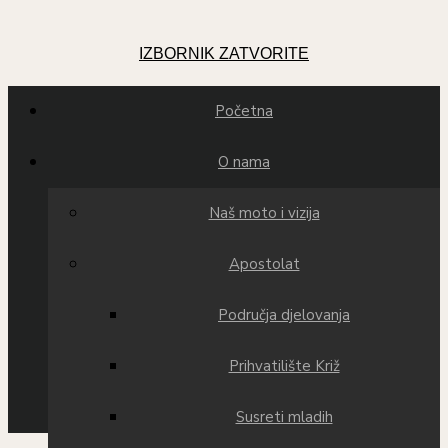
IZBORNIK
ZATVORITE
Početna
O nama
Naš moto i vizija
Apostolat
Područja djelovanja
Prihvatilište Križ
Susreti mladih