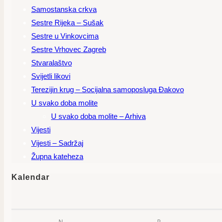
Samostanska crkva
Sestre Rijeka – Sušak
Sestre u Vinkovcima
Sestre Vrhovec Zagreb
Stvaralaštvo
Svijetli likovi
Terezijin krug – Socijalna samoposluga Đakovo
U svako doba molite
U svako doba molite – Arhiva
Vijesti
Vijesti – Sadržaj
Župna kateheza
Kalendar
N
P