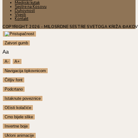
Medijski kutak
Sestre na Kosovu
Duhovnost
Vijesti
Kontakt
COPYRIGHT 2026 - MILOSRDNE SESTRE SVETOGA KRIŽA ĐAKO
Zatvori gumb
Aa
A-
A+
Navigacija tipkovnicom
Čitljiv font
Podcrtano
Istaknute poveznice
Očisti kolačiće
Crno bijele slike
Invertne boje
Ukloni animacije