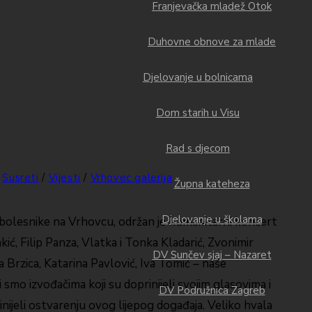
Franjevačka mladež Otok
Duhovne obnove za mlade
Djelovanje u bolnicama
Dom starih u Visu
Rad s djecom
Susreti
/
Vijesti
/
Vrhovec galerija
Župna kateheza
Djelovanje u školama
a bolesnike na Vrhovcu, održan je humanitarni koncert
kić, Filip Panza, Vlatka i Tonka Kladarić, Zvonimir
DV Sunčev sjaj – Nazaret
a Brzica, Katarina Pavlović, Iva Tomić – naše
 smo izvođačima koji su doprinijeli svojim glasovima i
DV Podružnica Zagreb
prinijeli ostvarenju ovog lijepog događaja. Veliko hvala