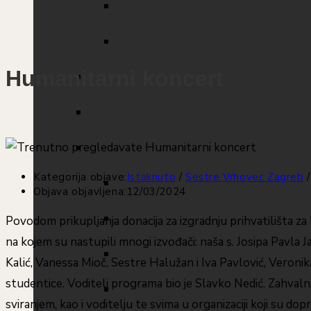
Humanitarni koncert
Kategorija objave:
Istaknuto
/
Sestre Vrhovec Zagreb
/
Objava objavljena:
12/03/2024
Povodom prikupljanja donacija za izgradnju prihvatilišta z
na kojem su nastupili mnogi izvođači: naša s. Josipa Pavla Ja
Kalić, Vanessa Mioč, Sestre Halužan i Iva Pavlović, Veronik
studentice. Voditelj programa bio je Slavko Nedić. Zahvalni
sviranjem, kao i voditelju te svima u organizaciji koji su do