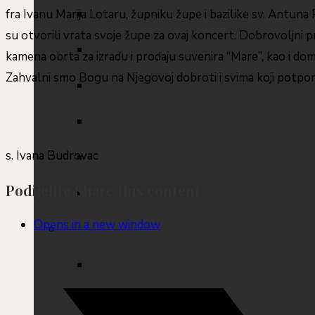
fra Ivanu Marija Lotaru, župniku župe i bazilike sv. Antun
su otvorili vrata svoje župe za ovaj koncert. Dobrovoljni 
kamena obrta za izradu i prodaju suvenira “Mare”, kao i do
Zahvalni smo Bogu na Njegovoj dobroti i svima koji potpom
s. Ivana Budrovac
Podijelite
Share this content
Opens in a new window