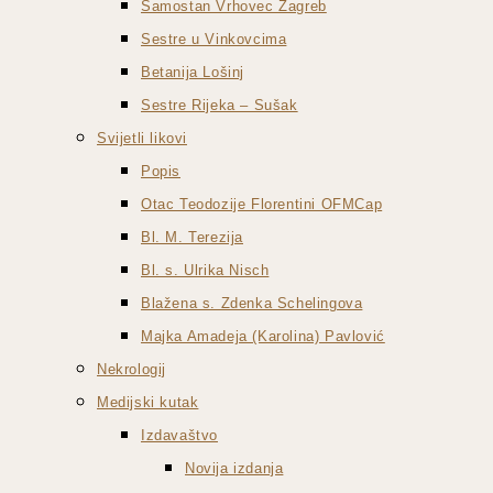
Samostan Vrhovec Zagreb
Sestre u Vinkovcima
Betanija Lošinj
Sestre Rijeka – Sušak
Svijetli likovi
Popis
Otac Teodozije Florentini OFMCap
Bl. M. Terezija
Bl. s. Ulrika Nisch
Blažena s. Zdenka Schelingova
Majka Amadeja (Karolina) Pavlović
Nekrologij
Medijski kutak
Izdavaštvo
Novija izdanja