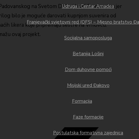
a Padovanskog na Svetom Duhu i braći Franjevcima jer
Udruga i Centar Amadea
prilog bilo je moguće darovati kupnjom suvenira od
Franjevački svjetovni red (OFS) – Mjesno bratstvo Đ
maćih likera koje pripremaju sestre na Vrhovcu.
ažu ovaj projekt.
Socijalna samoposluga
Betanija Lošinj
Dom duhovne pomoći
Misijski ured Đakovo
Formacija
Faze formacije
Postulatska formativna zajednica