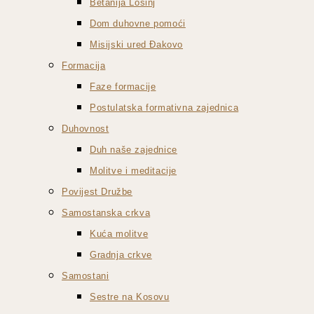
Betanija Lošinj
Dom duhovne pomoći
Misijski ured Đakovo
Formacija
Faze formacije
Postulatska formativna zajednica
Duhovnost
Duh naše zajednice
Molitve i meditacije
Povijest Družbe
Samostanska crkva
Kuća molitve
Gradnja crkve
Samostani
Sestre na Kosovu