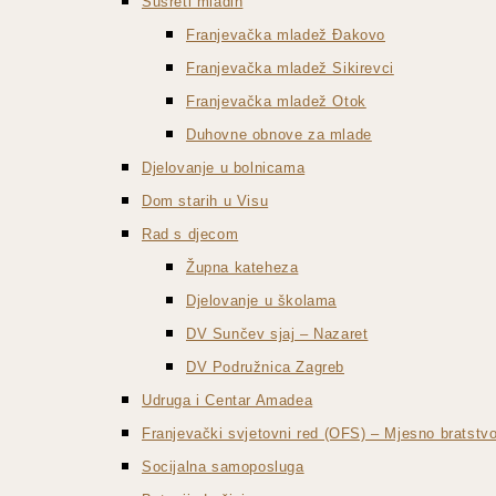
Susreti mladih
Franjevačka mladež Đakovo
Franjevačka mladež Sikirevci
Franjevačka mladež Otok
Duhovne obnove za mlade
Djelovanje u bolnicama
Dom starih u Visu
Rad s djecom
Župna kateheza
Djelovanje u školama
DV Sunčev sjaj – Nazaret
DV Podružnica Zagreb
Udruga i Centar Amadea
Franjevački svjetovni red (OFS) – Mjesno bratst
Socijalna samoposluga