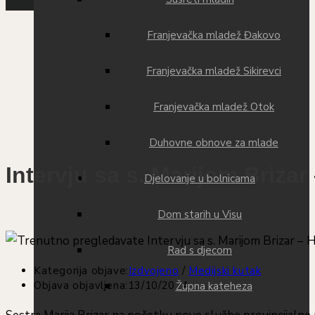
Franjevačka mladež Đakovo
Franjevačka mladež Sikirevci
Franjevačka mladež Otok
Duhovne obnove za mlade
Intervju sa s. Marijom Briza
Djelovanje u bolnicama
Dom starih u Visu
Rad s djecom
Kategorija objave:
Izdvojeno
/
Medijski kutak
Objava objavljena:
13/10/2024
Župna kateheza