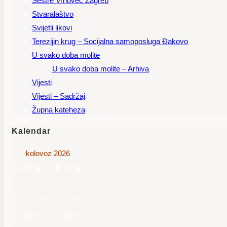
Sestre Vrhovec Zagreb
Stvaralaštvo
Svijetli likovi
Terezijin krug – Socijalna samoposluga Đakovo
U svako doba molite
U svako doba molite – Arhiva
Vijesti
Vijesti – Sadržaj
Župna kateheza
Kalendar
kolovoz 2026
N
P
U
S
Č
P
S
1
2
3
4
5
6
7
8
9
10
11
12
13
14
15