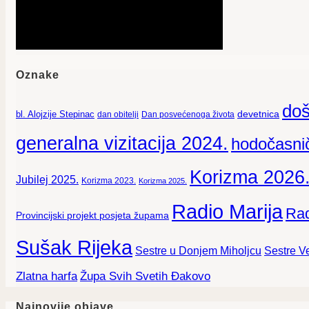
Oznake
doš
devetnica
bl. Alojzije Stepinac
dan obitelji
Dan posvećenoga života
generalna vizitacija 2024.
hodočasnič
Korizma 2026
Jubilej 2025.
Korizma 2023.
Korizma 2025.
Radio Marija
Rad
Provincijski projekt posjeta župama
Sušak Rijeka
Sestre Ve
Sestre u Donjem Miholjcu
Zlatna harfa
Župa Svih Svetih Đakovo
Najnovije objave