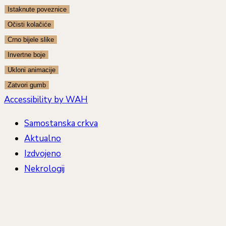
Istaknute poveznice
Očisti kolačiće
Crno bijele slike
Invertne boje
Ukloni animacije
Zatvori gumb
Accessibility by WAH
Samostanska crkva
Aktualno
Izdvojeno
Nekrologij