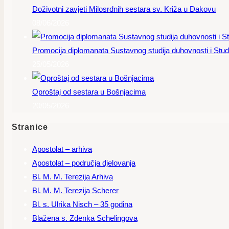
Doživotni zavjeti Milosrdnih sestara sv. Križa u Đakovu
08/06/2026
Promocija diplomanata Sustavnog studija duhovnosti i Studi
25/05/2026
Oproštaj od sestara u Bošnjacima
20/05/2026
Stranice
Apostolat – arhiva
Apostolat – područja djelovanja
Bl. M. M. Terezija Arhiva
Bl. M. M. Terezija Scherer
Bl. s. Ulrika Nisch – 35 godina
Blažena s. Zdenka Schelingova