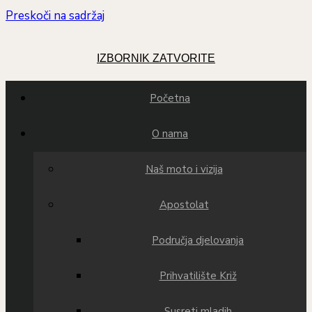
Preskoči na sadržaj
IZBORNIK
ZATVORITE
Početna
O nama
Naš moto i vizija
Apostolat
Područja djelovanja
Prihvatilište Križ
Susreti mladih