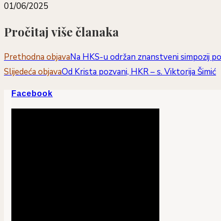
01/06/2025
Pročitaj više članaka
Prethodna objava
Na HKS-u održan znanstveni simpozij pov
Slijedeća objava
Od Krista pozvani, HKR – s. Viktorija Šimić
Facebook