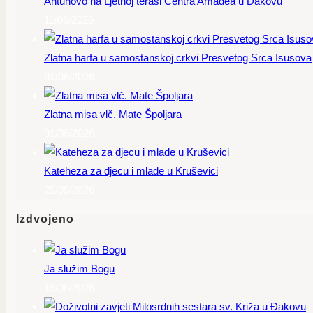
Antunovo na Ljetnoj terasi Centra Amadea u Đakovu
11/06/2026
Zlatna harfa u samostanskoj crkvi Presvetog Srca Isusova
01/06/2026
Zlatna misa vlč. Mate Špoljara
01/06/2026
Kateheza za djecu i mlade u Kruševici
25/05/2026
Izdvojeno
Ja služim Bogu
19/06/2026