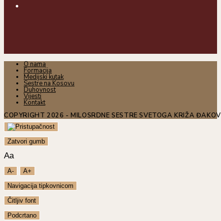
O nama
Formacija
Medijski kutak
Sestre na Kosovu
Duhovnost
Vijesti
Kontakt
COPYRIGHT 2026 - MILOSRDNE SESTRE SVETOGA KRIŽA ĐAKO
Zatvori gumb
Aa
A-
A+
Navigacija tipkovnicom
Čitljiv font
Podcrtano