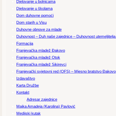
Djelovanje u bolnicama
Djelovanje u školama
Dom duhovne pomoći
Dom starih u Visu
Duhovne obnove za mlade
Duhovnost – Duh naše zajednice – Duhovnost utemeljitelja – 
Formacija
Franjevačka mladež Đakovo
Franjevačka mladež Otok
Franjevačka mladež Sikirevci
Franjevački svjetovni red (OFS) – Mjesno bratstvo Đakovo
Izdavaštvo
Karta Družbe
Kontakt
Adresar zajednice
Majka Amadeja (Karolina) Pavlović
Medijski kutak