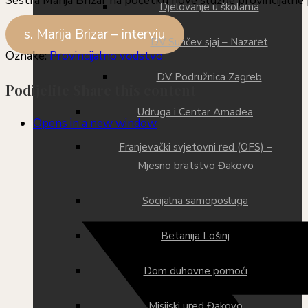
Sestra Marija Brizar na početku nove službe provincijalne p
Djelovanje u školama
s. Marija Brizar – intervju
DV Sunčev sjaj – Nazaret
Oznake
:
Provincijalno vodstvo
DV Podružnica Zagreb
Podijelite
Share this content
Udruga i Centar Amadea
Opens in a new window
Franjevački svjetovni red (OFS) –
Mjesno bratstvo Đakovo
Socijalna samoposluga
Betanija Lošinj
Dom duhovne pomoći
Misijski ured Đakovo