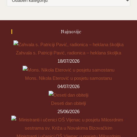
teme
Najnovije
Zahvala s. Patriciji Pavić, radionica – heklana školjka
18/07/2026
Mons. Nikola Eterović u posjetu samostanu
04/07/2026
Deseti dan obitelji
25/06/2026
Ministranti i učenici OŠ Vijenac u posjetu Milosrdnim