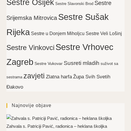
Sestre Osijek
Sestre
Sestre Slavonski Brod
Sestre Sušak
Srijemska Mitrovica
Rijeka
Sestre Veli Lošinj
Sestre u Donjem Miholjcu
Sestre Vrhovec
Sestre Vinkovci
Zagreb
Susreti mladih
Sestre Vukovar
suživot sa
zavjeti
Zlatna harfa
Župa Svih Svetih
sestrama
Đakovo
Najnovije objave
Zahvala s. Patriciji Pavić, radionica – heklana školjka