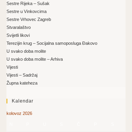
Sestre Rijeka – Sušak
Sestre u Vinkovcima
Sestre Vrhovec Zagreb
Stvaralaštvo
Svijetli likovi
Terezijin krug – Socijalna samoposluga Đakovo
U svako doba molite
U svako doba molite – Arhiva
Vijesti
Vijesti – Sadržaj
Župna kateheza
Kalendar
kolovoz 2026
N
P
U
S
Č
P
S