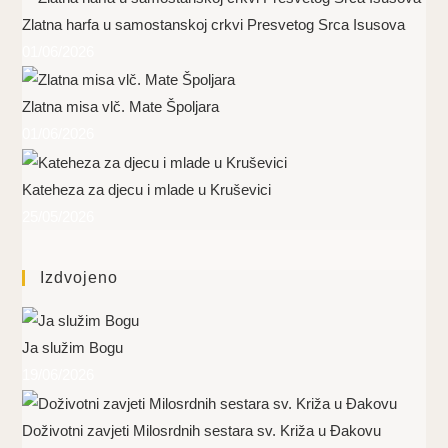
Zlatna harfa u samostanskoj crkvi Presvetog Srca Isusova
01/06/2026
Zlatna misa vlč. Mate Špoljara
01/06/2026
Kateheza za djecu i mlade u Kruševici
25/05/2026
Izdvojeno
Ja služim Bogu
19/06/2026
Doživotni zavjeti Milosrdnih sestara sv. Križa u Đakovu