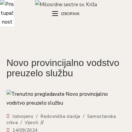
Preskoči
na
IZBORNIK
sadržaj
Novo provincijalno vodstvo
preuzelo službu
Kategorija
Izdvojeno
/
Redovnička slavlja
/
Samostanska
objave:
crkva
/
Vijesti
Objava
14/09/2024