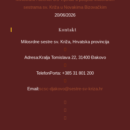
sestrama sv. Križa u Novakima Bizovačkim
20/06/2026
Kontakt
Milosrdne sestre sv. Križa, Hrvatska provincija
Adresa:
Kralja Tomislava 22, 31400 Đakovo
Telefon
Porta: +385 31 801 200
Opens
Email:
scsc-djakovo@sestre-sv-kriza.hr
in
your
application