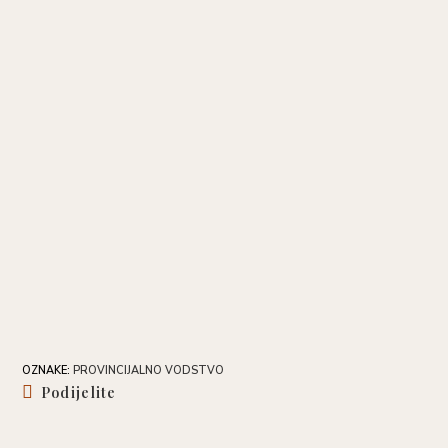
OZNAKE
:
PROVINCIJALNO VODSTVO
Share
Podijelite
this
content
Opens