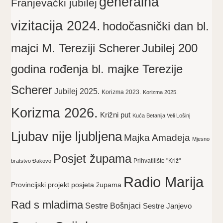
generalna
Franjevački jubilej
vizitacija 2024.
hodočasnički dan bl.
majci M. Tereziji Scherer
Jubilej 200
godina rođenja bl. majke Terezije
Scherer
Jubilej 2025.
Korizma 2023.
Korizma 2025.
Korizma 2026.
Križni put
Kuća Betanija Veli Lošinj
Ljubav nije ljubljena
Majka Amadeja
Mjesno
Posjet župama
Prihvatilište "Križ"
bratstvo Đakovo
Radio Marija
Provincijski projekt posjeta župama
Rad s mladima
Sestre Bošnjaci
Sestre Janjevo