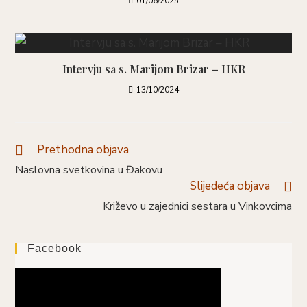
01/06/2025
Intervju sa s. Marijom Brizar – HKR
13/10/2024
Prethodna objava
Pročitaj
više
Naslovna svetkovina u Đakovu
članaka
Slijedeća objava
Križevo u zajednici sestara u Vinkovcima
Facebook