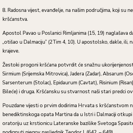
8. Radosna vijest, evanđelje, na našim područjima, koji su n
kršćanstva.
Apostol Pavao u Poslanici Rimljanima (15, 19) naglašava da 
„otišao u Dalmaciju” (2Tim 4, 10). U apostolsko, dakle, ili,
krajeve.
Žestoki progoni kršćana potvrdit će snažnu ukorijenjenost kr
Sirmium (Srijemska Mitrovica), Jadera (Zadar), Absarum (Osor
Sarsenterum (Stolac), Epidaurum (Cavtat), Risinium (Risan)
Bileće) i druga. Kršćansku su stvarnost naši stari predci ovd
Pouzdane vijesti o prvim dodirima Hrvata s kršćanstvom nal
benediktinskoga opata Martina da u Istri i Dalmaciji otkupi 
oratoriju uz krstionicu Lateranske bazilike Svetoga Spasitelja
podignuti njegov nasljednik Teodor I. (642. – 649).