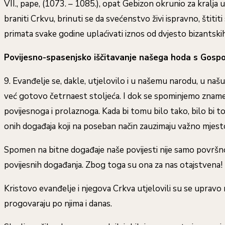
VII., pape, (1073. – 1085.), opat Gebizon okrunio za kralja u 
braniti Crkvu, brinuti se da svećenstvo živi ispravno, štititi
primata svake godine uplaćivati iznos od dvjesto bizantskih
Povijesno-spasenjsko iščitavanje našega hoda s Gos
9. Evanđelje se, dakle, utjelovilo i u našemu narodu, u naš
već gotovo četrnaest stoljeća. I dok se spominjemo znameni
povijesnoga i prolaznoga. Kada bi tomu bilo tako, bilo bi
onih događaja koji na poseban način zauzimaju važno mjesto
Spomen na bitne događaje naše povijesti nije samo površn
povijesnih događanja. Zbog toga su ona za nas otajstvena!
Kristovo evanđelje i njegova Crkva utjelovili su se uprav
progovaraju po njima i danas.