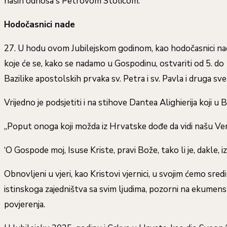
naših odnosa s Petrovom Stolicom.
Hodočasnici nade
27. U hodu ovom Jubilejskom godinom, kao hodočasnici nad
koje će se, kako se nadamo u Gospodinu, ostvariti od 5. do 
Bazilike apostolskih prvaka sv. Petra i sv. Pavla i druga s
Vrijedno je podsjetiti i na stihove Dantea Alighierija koji
„Poput onoga koji možda iz Hrvatske dođe da vidi našu Ver
‘O Gospode moj, Isuse Kriste, pravi Bože, tako li je, dakle, iz
Obnovljeni u vjeri, kao Kristovi vjernici, u svojim ćemo sr
istinskoga zajedništva sa svim ljudima, pozorni na ekumens
povjerenja.