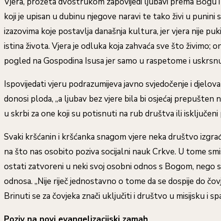
Vjera, prožeta dvostrukom zapovijedi ljubavi prema Bogu i 
koji je upisan u dubinu njegove naravi te tako živi u punin
izazovima koje postavlja današnja kultura, jer vjera nije puk
istina života. Vjera je odluka koja zahvaća sve što živimo; on
pogled na Gospodina Isusa jer samo u raspetome i uskrsn
Ispovijedati vjeru podrazumijeva javno svjedočenje i djelova
donosi ploda, „a ljubav bez vjere bila bi osjećaj prepušten 
u skrbi za one koji su potisnuti na rub društva ili isključ
Svaki kršćanin i kršćanka snagom vjere neka društvo izgrađ
na što nas osobito poziva socijalni nauk Crkve. U tome smi
ostati zatvoreni u neki svoj osobni odnos s Bogom, nego s
odnosa. „Nije riječ jednostavno o tome da se dospije do čo
Brinuti se za čovjeka znači uključiti i društvo u misijsku i s
Poziv na novi evangelizacijski zamah