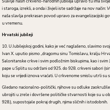
Slavlje naših crkveno-narodnih jubileja upravo tu ima svoj
i staroga, izrekli, a onda i živjeli iste sadržaje na nov način:
V
naša slavlja prekrasan povod upravo za evangelizacijski gov
u vremenu.
Hrvatski jubileji
10. U Jubilejskoj godini, kako je već naglašeno, slavimo sv
Ivan X. uputio pismo „dragomu sinu Tomislavu, kralju Hr
Salonitanske crkve i svim podložnim biskupima, kao i svim žu
pape u Splitu su održani od 925. do 928. crkveni sabori (si
koju se vrijedi iznova vraćati. U crkvenome smislu utrli s
Gledano nacionalno-politički, njihove su odluke zaokružil
ubrojiti u zrele i dovršene političke stvarnosti koje su u o
928.), supostojale pokraj drugih, njima sličnih i istodobnih.