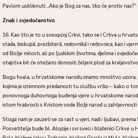
Pavlom uskliknuti: „Ako je Bog za nas, tko će protiv nas?” (
Znak i svjedočanstvo
16. Kao što je to u sveopćoj Crkvi, tako se i Crkva u hrvat
stada, biskupā, prezbiterā, redovnikā i redovnica, kao i vjer
od Božje milosti, ali po ljudskim životima, djelima i svjedoče
otajstva bit će otežano donositi željeni plod za kraljevstvo
Bogu hvala, u hrvatskome narodu imamo mnoštvo uzora, hra
kojima je iznimnom predanosti tu službu vršio – kako o tome
ponovnoga duhovnoga buđenja vjere u hrvatskome narodu, i 
istom hrabrosti s Kristom vode Božji narod u zahtjevnosti
Stoga nam je zauzeti se za rast u vjeri, nadi i ljubavi, prem
Posvetitelja bude bl. Alojzije i svi sveci i blaženici Crkve
Bala, blaženi Jakov Zadranin, blaženi Gracija iz Mula, bla