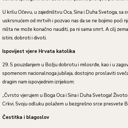
U krilu Očevu, u zajedništvu Oca, Sina i Duha Svetoga, sa s
uskrsnućem od mrtvih i pozvao nas da se ne bojimo poći nje
ništa ne može konačno nauditi, pa ni sama smrt. A cilj zem
istini, dobroti i divoti.
Ispovijest vjere Hrvata katolika
29. S pouzdanjem u Božju dobrotu i milosrđe, kao i u zagov
spomenom nacionalnoga jubileja, dostojno proslaviti svečan
dragim nam ispovjednim izrijekom:
„Čvrsto vjerujem u Boga Oca i Sina i Duha Svetoga! Životom 
Crkvi. Svoju odluku polažem u bezgrešno srce presvete Bogo
Čestitka i blagoslov