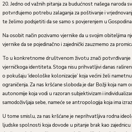
20. Jedno od važnih pitanja za budućnost našega naroda svaka
potvrđujemo potrebu zalaganja za poštivanje i vrjednovanje 
te želimo podsjetiti da se samo s povjerenjem u Gospodina s
Na osobit način pozivamo vjernike da u svojim obiteljima nj
vjernike da se pojedinačno i zajednički zauzmemo za promican
To u konkretnome društvenom životu znači potvrđivanje ljud
vjerničkoga identiteta. Stoga nisu prihvatljivi danas raši
o pokušaju ‘ideološke kolonizacije’ koja većini želi nam
ograničenja. Za nas kršćane sloboda je dar Božji koja nam
autonomije koja vodi u razoran subjektivizam i individuali
samodoživljaja sebe, nameće se antropologija koja ima izrazi
U tome smislu, za nas kršćane je neprihvatljiva rodna ideolo
ljudske spolnosti koja dovode u pitanje brak kao zajednicu 