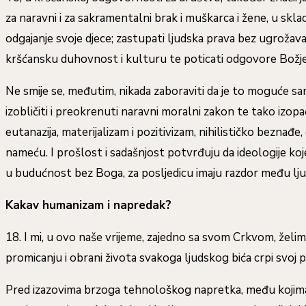
za naravni i za sakramentalni brak i muškarca i žene, u sklad
odgajanje svoje djece; zastupati ljudska prava bez ugrožavan
kršćansku duhovnost i kulturu te poticati odgovore Božje
Ne smije se, međutim, nikada zaboraviti da je to moguće sa
izobličiti i preokrenuti naravni moralni zakon te tako izop
eutanazija, materijalizam i pozitivizam, nihilističko beznađ
nameću. I prošlost i sadašnjost potvrđuju da ideologije koje
u budućnost bez Boga, za posljedicu imaju razdor među lju
Kakav humanizam i napredak?
18. I mi, u ovo naše vrijeme, zajedno sa svom Crkvom, želi
promicanju i obrani života svakoga ljudskog bića crpi svoj 
Pred izazovima brzoga tehnološkog napretka, među kojima d