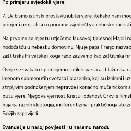
Po primjeru svjedokā vjere
7. Da bismo istinski proslavili jubilej vjere, itekako nam m
primjer i uzor, ali su u punome zajedništvu nebeske rados
Na prvome se mjestu utječemo Isusovoj tjelesnoj Majci i našo
hodočašću u nebesku domovinu. Nju je papa Franjo nazvao ‘
zaštitnika Hrvatske i koga rado zazivamo kao zaštitnika h
Ovdje se svakako spominjemo tolikih svetaca i blaženika na
imenom spomenutih svetaca i blaženika, koji su iznimni i uzor
strpljivim podnošenjem nepravde i konačno mučeničkom sm
putu vjere. Njegova vjernost Kristu i odanost Crkvi s Rims
bujanja raznih ideologija, indiferentizma i praktičnoga ate
Božjih zapovijedi.
Evanđelje u našoj povijesti i u našemu narodu