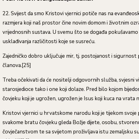
22. Svijest da smo Kristovi vjernici potiče nas na evanđeo
razmjera koji naš prostor čine novim domom i životnim ozračj
vrijednosnih sustava. U svemu što se događa pokušavamo p
usklađivanja različitosti koje se susreću.
Zajedničko dobro uključuje mir, tj. postojanost i sigurnos
članova.[25]
Treba očekivati da će nositelji odgovornih služba, svjesni 
starosjedioce tako i one koji dolaze. Pred bilo kojom bije
čovjeku koji je ugrožen, ugrožen je Isus koji kuca na vrata 
Kristovi vjernici u hrvatskome narodu koji je tijekom svoje p
svakome bratu čovjeku gleda Božje dijete, osobu, stvorenu 
čovječanstvom te sa svijetom proživljava istu zemaljsku sud