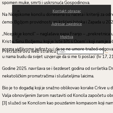
spomen muke, smrti i uskrsnuća Gospodinova.
Kontakt obrazac
Na Nicejskome koncilu donesena su načela i kriteriji za odr
ćemo, Božjom providnosti, mi kršćani Istoka i Zapada u 2025.
Adresar zajednice
„Nicejski je koncil” – naglašava papa Franjo – „prekretnica 
Molitva
Kristu, Sinu Božjemu, koji je ‘iste bîti s Ocem’ i koji nam j
prema vidljivome jedinstvu i da se ne umore tražeći odgovara
Pretražite ovu web stranicu
u nama budu da svijet uzvjeruje da si me ti poslao’ (Iv 17, 21
Godine 2025. navršava se i šezdeset godina od svršetka Dru
nekatoličkim promatračima i slušateljima laicima.
Bio je to događaj koji je snažno oblikovao korake Crkve u d
Valja obnovljenim žarom nastaviti od Koncila započetu obn
[3] služeći se Koncilom kao pouzdanim kompasom koji na