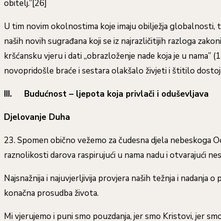
obitelj.”[26]
U tim novim okolnostima koje imaju obilježja globalnosti, 
naših novih sugrađana koji se iz najrazličitijih razloga z
kršćansku vjeru i dati „obrazloženje nade koja je u nama” 
novopridošle braće i sestara olakšalo živjeti i štitilo dostoj
III. Budućnost – ljepota koja privlači i oduševljava
Djelovanje Duha
23. Spomen obično vežemo za čudesna djela nebeskoga Oca, pri
raznolikosti darova raspirujući u nama nadu i otvarajući n
Najsnažnija i najuvjerljivija provjera naših težnja i nadanja
konačna prosudba života.
Mi vjerujemo i puni smo pouzdanja, jer smo Kristovi, jer smo