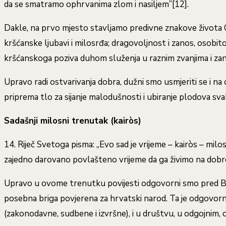
da se smatramo ophrvanima zlom i nasiljem”[12].
Dakle, na prvo mjesto stavljamo predivne znakove života Crk
kršćanske ljubavi i milosrđa; dragovoljnost i zanos, osobito
kršćanskoga poziva duhom služenja u raznim zvanjima i za
Upravo radi ostvarivanja dobra, dužni smo usmjeriti se i na 
priprema tlo za sijanje malodušnosti i ubiranje plodova sv
Sadašnji milosni trenutak (kairòs)
14. Riječ Svetoga pisma: „Evo sad je vrijeme – kairòs – milo
zajedno darovano povlašteno vrijeme da ga živimo na dobro
Upravo u ovome trenutku povijesti odgovorni smo pred Bogo
posebna briga povjerena za hrvatski narod. Ta je odgovorno
(zakonodavne, sudbene i izvršne), i u društvu, u odgojnim,