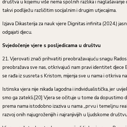
društva u kojemu više nema spolnih razlika i naglašavanje 
takvi podliježu različitim socijalnim i drugim utjecajima.
Izjava Dikasterija za nauk vjere Dignitas infinita (2024.)
odgajati djecu.
Svjedočenje vjere s posljedicama u društvu
21. Vjerovati znači prihvatiti preobražavajuću snagu Radosne
preobražava sve nas, otkrivajući nam pravi identitet djece 
se rađa iz susreta s Kristom, mijenja sve u nama i otkriva 
Istinska vjera nije nikada lagodna i individualistička, jer
smo ga zatekli.[20] Vjera se očituje u tome da dopustimo d
prema nama istodobno izaziva u nama „prvu i temeljnu reakciju:
razvoj onih najugroženijih i najranjivijih u ljudskome društvu