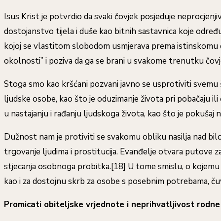
Isus Krist je potvrdio da svaki čovjek posjeduje neprocjenj
dostojanstvo tijela i duše kao bitnih sastavnica koje određu
kojoj se vlastitom slobodom usmjerava prema istinskomu do
okolnosti” i poziva da ga se brani u svakome trenutku čovj
Stoga smo kao kršćani pozvani javno se usprotiviti svemu š
ljudske osobe, kao što je oduzimanje života pri pobačaju ili
u nastajanju i rađanju ljudskoga života, kao što je pokušaj 
Dužnost nam je protiviti se svakomu obliku nasilja nad bilo
trgovanje ljudima i prostitucija. Evanđelje otvara putove za
stjecanja osobnoga probitka.[18] U tome smislu, o kojemu sv
kao i za dostojnu skrb za osobe s posebnim potrebama, čuvaju
Promicati obiteljske vrjednote i neprihvatljivost rodne