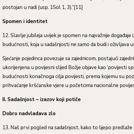
postojan u nadi (usp. 1Sol 1, 3).”[11]
Spomen i identitet
12. Slavlje jubileja uvijek je spomen na najvažnije događaj
budućnosti, koja u sadašnjosti ne samo da budi i oživljav
Sjećanje pojedinca povezuje sa zajednicom, postajući zajedn
ukorijenjena u povijesni slijed Božje objave kao ‘povijesti
budućnosti konačnoga cilja povijesti, prema kojemu su pozvani
prihvaćanje kršćanske vjere u početcima nacionalne povijesti 
II. Sadašnjost – izazov koji potiče
Dobro nadvladava zlo
13. Naš prvi pogled na sadašnjost, kako to lijepo predlaž