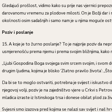
Gledajući prošlost, vidimo kako su prije nas vjernici prepoz
darovanomu vremenu za plodove milosti. On je Božji dar i n
okolnosti osim sadašnjih i samo nam je u njima moguće ostv
Poziv i poslanje
15. A koje je to žurno poslanje? To je najprije poziv da 
usmjerenošću prema njemu i prema svojim bližnjima, kako n
„Ljubi Gospodina Boga svojega svim srcem svojim, i svom d
drugim ljudima, kojima je blisko ‘Zlatno pravilo života’: „Što ž
Da bi se to moglo ostvariti, potrebna je svijest i iskustvo
njegovoj volji, poziv je na zajedništvo vjere u Crkvi s P
mladica izraste iz Istinskoga trsa i donese obilat plod za živ
Svjesni smo izazova pred kojima se nalazi sav svijet i naš hr