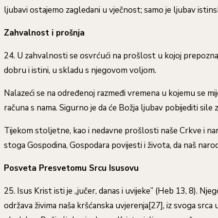
ljubavi ostajemo zagledani u vječnost; samo je ljubav istins
Zahvalnost i prošnja
24. U zahvalnosti se osvrćući na prošlost u kojoj prepoz
dobru i istini, u skladu s njegovom voljom.
Nalazeći se na određenoj razmeđi vremena u kojemu se mijen
računa s nama. Sigurno je da će Božja ljubav pobijediti sile zl
Tijekom stoljetne, kao i nedavne prošlosti naše Crkve i naro
stoga Gospodina, Gospodara povijesti i života, da naš narod p
Posveta Presvetomu Srcu Isusovu
25. Isus Krist isti je „jučer, danas i uvijeke” (Heb 13, 8).
održava živima naša kršćanska uvjerenja[27], iz svoga srca u