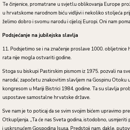
Te činjenice, promatrane u svjetlu oblikovanja Europe pro
u hrvatskome narodnom biću vidljivi i nekoliko stoljeća pr
želimo dobro i svomu narodu i cijeloj Europi. Oni nam poma
Podsjećanje na jubilejska slavlja
11. Podsjetimo se i na značenje proslave 1000. obljetnice
rata nije mogla ostvariti godine.
Stoga su biskupi Pastirskim pismom iz 1975. pozvali na s
naroda’, započetu znakovitim slavljem na Gospinu Otoku u
kongresom u Mariji Bistrici 1984. godine. Ta su slavlja pro
uspostave samostalne hrvatske države.
Sve nam je to poticaj da se svim svojim bićem upravimo prem
Otkupljenja. „Ta će nas Sveta godina, istodobno, usmjerit
i uskrsnućem Gospodina Isusa. Predstoji nam, dakle, putovanj