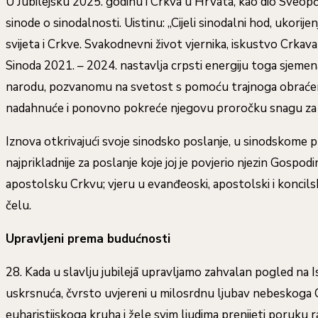
U Jubilejsku 2025. godinu i Crkva u Hrvata, kao dio Sveo
sinode o sinodalnosti. Uistinu: „Cijeli sinodalni hod, ukorij
svijeta i Crkve. Svakodnevni život vjernika, iskustvo Crkava
Sinoda 2021. – 2024. nastavlja crpsti energiju toga sjemen
narodu, pozvanomu na svetost s pomoću trajnoga obraćenja k
nadahnuće i ponovno pokreće njegovu proročku snagu za da
Iznova otkrivajući svoje sinodsko poslanje, u sinodskome p
najprikladnije za poslanje koje joj je povjerio njezin Gospod
apostolsku Crkvu; vjeru u evanđeoski, apostolski i konci
čelu.
Upravljeni prema budućnosti
28. Kada u slavlju jubilejā upravljamo zahvalan pogled na 
uskrsnuća, čvrsto uvjereni u milosrdnu ljubav nebeskoga O
euharistijskoga kruha i žele svim ljudima prenijeti poruku ra