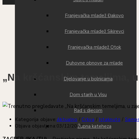
Franjevačka mladež Đakovo
Franjevačka mladež Sikirevci
Franjevačka mladež Otok
Duhovne obnove za mlade
„Na kršćanskim temeljima, u
Djelovanje u bolnicama
Dom starih u Visu
Rad s djecom
Kategorija objave:
Aktualno
/
Crkva
/
Istaknuto
/
Samos
Objava objavljena:
03/12/2024
Župna kateheza