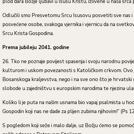
plod dara Božje ljubavi u Isusu Kristu, izlivene u naša sr
Odlučili smo Presvetomu Srcu Isusovu posvetiti sve nas i n
posvećene osobe, svakoga vjernika i vjernicu da na svetko
Srcu Krista Gospodina.
Prema jubileju 2041. godine
26. Tko ne poznaje povijest spasenja i svoju narodnu povije
kulturom i uskom povezanosti s Katoličkom crkvom. Ovo je
Bosanskoga kraljevstva, nego i na sve ono što je hrvatski 
slobode u zajedništvu s europskim narodima te njezina ula
Koliko li je puta na našim usnama bio vapaj psalmista u hodo
Gospodin koji nas ne dade za plijen zubima njihovim!” (Ps 12
S pogledom koji seže i malo dalje, uz Božju ćemo se pomoć,