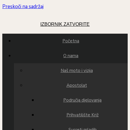
Preskoči na sadržaj
IZBORNIK
ZATVORITE
Početna
O nama
Naš moto i vizija
Apostolat
Područja djelovanja
Prihvatilište Križ
Susreti mladih