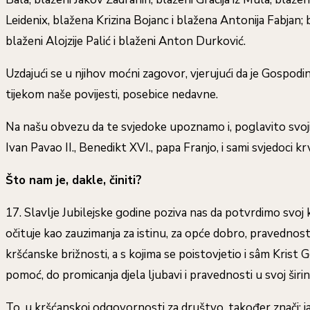
Leidenix, blažena Krizina Bojanc i blažena Antonija Fabjan;
blaženi Alojzije Palić i blaženi Anton Durković.
Uzdajući se u njihov moćni zagovor, vjerujući da je Gospodin
tijekom naše povijesti, posebice nedavne.
Na našu obvezu da te svjedoke upoznamo i, poglavito svojim
Ivan Pavao II., Benedikt XVI., papa Franjo, i sami svjedoci 
Što nam je, dakle, činiti?
17. Slavlje Jubilejske godine poziva nas da potvrdimo svoj
očituje kao zauzimanja za istinu, za opće dobro, pravednost
kršćanske brižnosti, a s kojima se poistovjetio i sâm Krist G
pomoć, do promicanja djela ljubavi i pravednosti u svoj širi
To, u kršćanskoj odgovornosti za društvo, također znači: ja