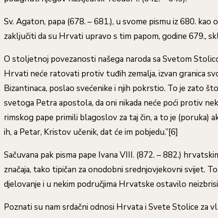
Sv. Agaton, papa (678. – 681.), u svome pismu iz 680. kao
zaključiti da su Hrvati upravo s tim papom, godine 679., sk
O stoljetnoj povezanosti našega naroda sa Svetom Stolicom 
Hrvati neće ratovati protiv tuđih zemalja, izvan granica svo
Bizantinaca, poslao svećenike i njih pokrstio. To je zato š
svetoga Petra apostola, da oni nikada neće poći protiv neke 
rimskog pape primili blagoslov za taj čin, a to je (poruka) a
ih, a Petar, Kristov učenik, dat će im pobjedu.”[6]
Sačuvana pak pisma pape Ivana VIII. (872. – 882.) hrvatsk
značaja, tako tipičan za onodobni srednjovjekovni svijet. T
djelovanje i u nekim područjima Hrvatske ostavilo neizbrisive
Poznati su nam srdačni odnosi Hrvata i Svete Stolice za vla