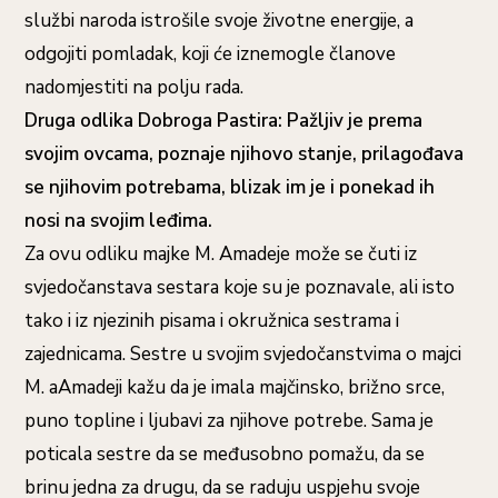
službi naroda istrošile svoje životne energije, a
odgojiti pomladak, koji će iznemogle članove
nadomjestiti na polju rada.
Druga odlika Dobroga Pastira: Pažljiv je prema
svojim ovcama, poznaje njihovo stanje, prilagođava
se njihovim potrebama, blizak im je i ponekad ih
nosi na svojim leđima.
Za ovu odliku majke M. Amadeje može se čuti iz
svjedočanstava sestara koje su je poznavale, ali isto
tako i iz njezinih pisama i okružnica sestrama i
zajednicama. Sestre u svojim svjedočanstvima o majci
M. aAmadeji kažu da je imala majčinsko, brižno srce,
puno topline i ljubavi za njihove potrebe. Sama je
poticala sestre da se međusobno pomažu, da se
brinu jedna za drugu, da se raduju uspjehu svoje