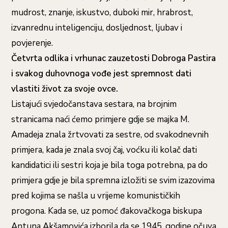
mudrost, znanje, iskustvo, duboki mir, hrabrost,
izvanrednu inteligenciju, dosljednost, ljubav i
povjerenje.
Četvrta odlika i vrhunac zauzetosti Dobroga Pastira
i svakog duhovnoga vođe jest spremnost dati
vlastiti život za svoje ovce.
Listajući svjedočanstava sestara, na brojnim
stranicama naći ćemo primjere gdje se majka M.
Amadeja znala žrtvovati za sestre, od svakodnevnih
primjera, kada je znala svoj čaj, voćku ili kolač dati
kandidatici ili sestri koja je bila toga potrebna, pa do
primjera gdje je bila spremna izložiti se svim izazovima
pred kojima se našla u vrijeme komunističkih
progona. Kada se, uz pomoć đakovačkoga biskupa
Antuna Akšamovića izborila da se 1945. godine očuva