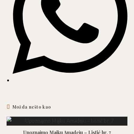
Možda nešto kao
Upoznajmo Majku Amadeju – Listić br. 7