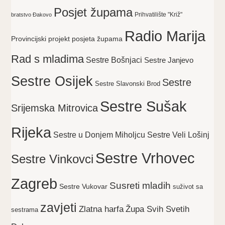
Posjet župama
Prihvatilište "Križ"
bratstvo Đakovo
Radio Marija
Provincijski projekt posjeta župama
Rad s mladima
Sestre Bošnjaci
Sestre Janjevo
Sestre Osijek
Sestre
Sestre Slavonski Brod
Sestre Sušak
Srijemska Mitrovica
Rijeka
Sestre Veli Lošinj
Sestre u Donjem Miholjcu
Sestre Vrhovec
Sestre Vinkovci
Zagreb
Susreti mladih
Sestre Vukovar
suživot sa
zavjeti
Zlatna harfa
Župa Svih Svetih
sestrama