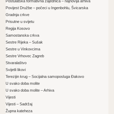
Postulatska formativna zajednica – najnovija arhiva
Povijest Družbe – počeci u Ingenbohlu, Švicarska
Gradnja crkve
Prisutne u svijetu
Regija Kosovo
Samostanska crkva
Sestre Rijeka – Sušak
Sestre u Vinkovcima
Sestre Vrhovec Zagreb
Stvaralaštvo
Svijetli likovi
Terezijin krug – Socijalna samoposluga Đakovo
U svako doba molite
U svako doba molite – Arhiva
Vijesti
Vijesti – Sadržaj
Župna kateheza