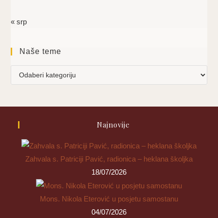
« srp
Naše teme
Naše
teme
Najnovije
Zahvala s. Patriciji Pavić, radionica – heklana školjka
18/07/2026
Mons. Nikola Eterović u posjetu samostanu
04/07/2026