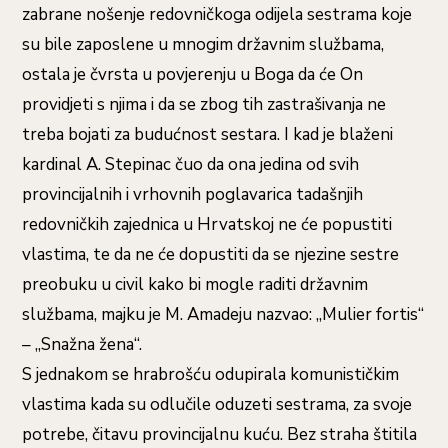
zabrane nošenje redovničkoga odijela sestrama koje
su bile zaposlene u mnogim državnim službama,
ostala je čvrsta u povjerenju u Boga da će On
providjeti s njima i da se zbog tih zastrašivanja ne
treba bojati za budućnost sestara. I kad je blaženi
kardinal A. Stepinac čuo da ona jedina od svih
provincijalnih i vrhovnih poglavarica tadašnjih
redovničkih zajednica u Hrvatskoj ne će popustiti
vlastima, te da ne će dopustiti da se njezine sestre
preobuku u civil kako bi mogle raditi državnim
službama, majku je M. Amadeju nazvao: „Mulier fortis“
– „Snažna žena“.
S jednakom se hrabrošću odupirala komunističkim
vlastima kada su odlučile oduzeti sestrama, za svoje
potrebe, čitavu provincijalnu kuću. Bez straha štitila