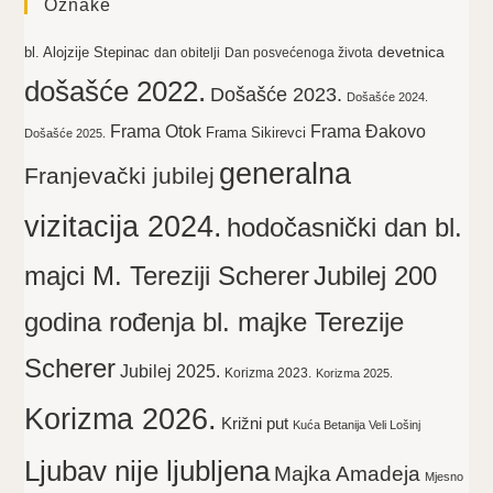
Oznake
devetnica
bl. Alojzije Stepinac
dan obitelji
Dan posvećenoga života
došašće 2022.
Došašće 2023.
Došašće 2024.
Frama Otok
Frama Đakovo
Frama Sikirevci
Došašće 2025.
generalna
Franjevački jubilej
vizitacija 2024.
hodočasnički dan bl.
majci M. Tereziji Scherer
Jubilej 200
godina rođenja bl. majke Terezije
Scherer
Jubilej 2025.
Korizma 2023.
Korizma 2025.
Korizma 2026.
Križni put
Kuća Betanija Veli Lošinj
Ljubav nije ljubljena
Majka Amadeja
Mjesno