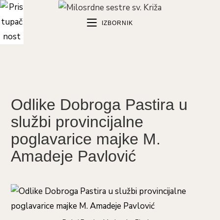
Preskoči
na
IZBORNIK
sadržaj
Odlike Dobroga Pastira u
službi provincijalne
poglavarice majke M.
Amadeje Pavlović