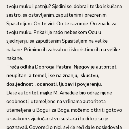
tvoju muku i patnju? Sjedini se, dobra i teško iskušana
sestro, sa ostavljenim, zapuštenim i prezrenim
Spasiteljem. On te vidi. On te razumije. On znade za
tvoju muku. Prikaži je rado nebeskom Ocu u
sjedinjenju sa zapuštenim Spasiteljem na velike
nakane. Primimo ih zahvalno i iskoristimo ih na velike
nakane.
Treća odlika Dobroga Pastira: Njegov je autoritet
neupitan, a temelji se na znanju, iskustvu,
dosljednosti, odanosti, ljubavi i povjerenju.
Da je autoritet majke M. Amadeje bio odraz njene
osobnosti, utemeljene na vrlinama autoriteta
utemeljena u Bogu i za Boga, možemo otkriti gotovo
u svakom svjedočanstvu sestara i ljudi koji su je
poznavali. Govoreći o njoj, svi će reći da je posjedovala