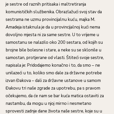
je sestre od raznih pritisaka i maltretiranja
komunističkih službenika. Obrazlažući svoj stav da
sestrama ne uzmu provincijalnu kuću, majka M.
Amadeja istaknula je da u provincijalnoj kući nema
dovoljno mjesta ni za same sestre. U to vrijeme u
samostanu se nalazilo oko 200 sestara, od kojih su
brojne bile bolesne i stare, a neke su se sklonile u
samostan, protjerane od vlasti. Štiteći svoje sestre,
napisala je: Pridodajemo konačno i to, da smo – ne
unilazeći u to, koliko smo dale za državne potrebe
izvan Đakova – dali za državne ustanove u samom
Đakovu tri naše zgrade za upotrebu, pa s pravom
očekujemo, da će nam se bar kuća matica ostaviti za
nastambu, da mogu u njoj mirno i nesmetano
sprovesti zadnje dane života naše sestre, koje su u