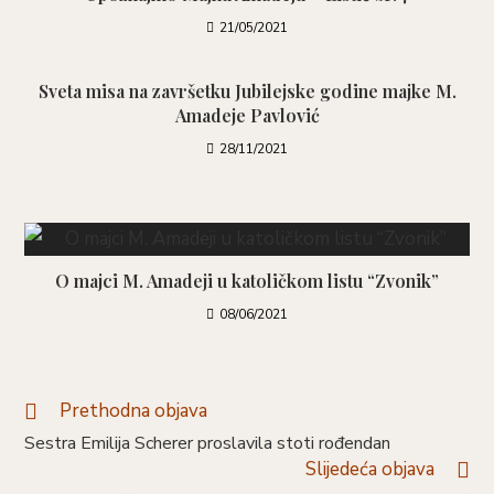
21/05/2021
Sveta misa na završetku Jubilejske godine majke M.
Amadeje Pavlović
28/11/2021
O majci M. Amadeji u katoličkom listu “Zvonik”
08/06/2021
Prethodna objava
Pročitaj
više
Sestra Emilija Scherer proslavila stoti rođendan
članaka
Slijedeća objava