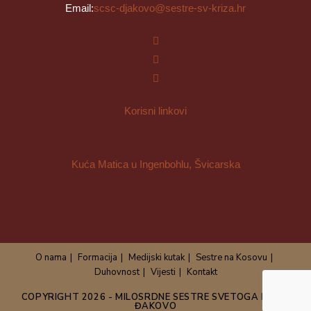
Opens
Email:
scsc-djakovo@sestre-sv-kriza.hr
in
your
application
Korisni linkovi
Kuća Matica u Ingenbohlu, Švicarska
O nama
Formacija
Medijski kutak
Sestre na Kosovu
Duhovnost
Vijesti
Kontakt
COPYRIGHT 2026 - MILOSRDNE SESTRE SVETOGA KRIŽA
ĐAKOVO