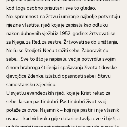
kod toga osobno prisutan i sve to gledao.
No, spremnost na žrtvu i umiranje najbolje potvrđuju
njezine vlastite, riječi koje je zapisala kao odluku
nakon duhovnih vježbi iz 1952. godine: Žrtvovati se
za Njega, za Red, za sestre. Žrtvovati se do uništenja.
Neću se štedjeti. Neću tražiti sebe. Zaboravit ću
sebe… Sve to što je napisala, već je potvrdila svojim
činom hrabroga štićenja i spašavanja života židovske
djevojčice Zdenke, izlažući opasnosti sebe i čitavu
samostansku zajednicu.
U svjetlu evanđeoskih riječi, koje je Krist rekao za
sebe: Ja sam pastir dobri. Pastir dobri život svoj
polaže za ovce. Najamnik – koji nije pastir i nije vlasnik
ovaca – kad vidi vuka gdje dolazi ostavlja ovce i bježi, a