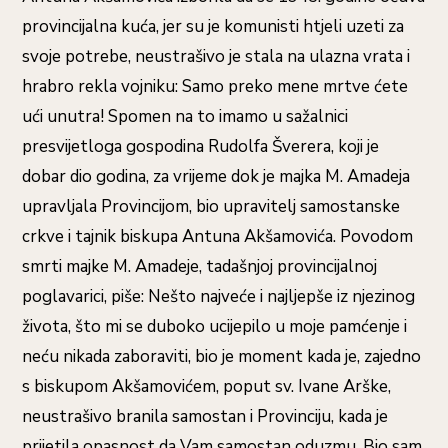
provincijalna kuća, jer su je komunisti htjeli uzeti za
svoje potrebe, neustrašivo je stala na ulazna vrata i
hrabro rekla vojniku: Samo preko mene mrtve ćete
ući unutra! Spomen na to imamo u sažalnici
presvijetloga gospodina Rudolfa Šverera, koji je
dobar dio godina, za vrijeme dok je majka M. Amadeja
upravljala Provincijom, bio upravitelj samostanske
crkve i tajnik biskupa Antuna Akšamovića. Povodom
smrti majke M. Amadeje, tadašnjoj provincijalnoj
poglavarici, piše: Nešto najveće i najljepše iz njezinog
života, što mi se duboko ucijepilo u moje pamćenje i
neću nikada zaboraviti, bio je moment kada je, zajedno
s biskupom Akšamovićem, poput sv. Ivane Arške,
neustrašivo branila samostan i Provinciju, kada je
prijetila opasnost da Vam samostan oduzmu. Bio sam