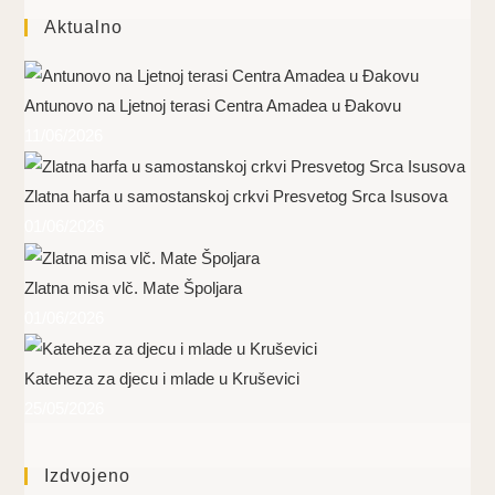
Aktualno
Antunovo na Ljetnoj terasi Centra Amadea u Đakovu
11/06/2026
Zlatna harfa u samostanskoj crkvi Presvetog Srca Isusova
01/06/2026
Zlatna misa vlč. Mate Špoljara
01/06/2026
Kateheza za djecu i mlade u Kruševici
25/05/2026
Izdvojeno