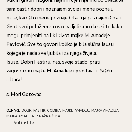
vuk ih grabi i razgoni: najamnik je i nije mu do ovaca. Ja
sam pastir dobri i poznajem svoje i mene poznaju
moje, kao što mene poznaje Otac i ja poznajem Oca i
život svoj polažem za ovce vidjeli smo da se i te kako
mogu primijeniti na lik i život majke M. Amadeje
Pavlović. Sve to govori koliko je bila slična Isusu
kojega je nada sve ljubila i za njega živjela.
Isuse, Dobri Pastiru, nas, svoje stado, prati
zagovorom majke M. Amadeje i proslavi ju čašću
oltara!
s. Meri Gotovac
OZNAKE
:
DOBRI PASTIR
,
GODINA_MAJKE_AMADEJE
,
MAJKA AMADEJA
,
MAJKA AMADEJA - SNAŽNA ŽENA
Share
Podijelite
this