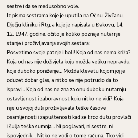
sestre i da se međusobno vole.
Iz pisma sestrama koje je uputila na Očnu, Živčanu,
Dječju kliniku i Rtg, a koje je napisala u Đakovu, 14.
12. 1947. godine, očito je koliko poznaje nutarnje
stanje i proživljavanja svojih sestara:
Posvetimo svoje patnje i boli! Koja od nas nema križa?
Koja od nas nije doživjela koju možda veliku nepravdu,
koje duboko poniženje… Možda klevetu kojom joj je
oduzet dobar glas, a nitko se nije potrudio da to
ispravi… Koja od nas ne zna za onu duboku nutarnju
ostavljenost i zaboravnost koju nitko ne vidi? Koja
nije u svojoj duši proživljavala teške časove
osamljenosti i zapuštenosti kad se kroz dušu provlači
i šulja teška sumnja… Ni poglavari, ni sestre, ni
ispovjednik… Nitko ne vodi o tome računa. Tko vidi