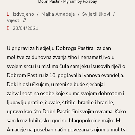
Dobri Pastir - Myriam by Pixabay
Kategorija
Izdvojeno
/
Majka Amadeja
/
Svijetli likovi
/
objave:
Vijesti
Objava
23/04/2021
objavljena:
U pripravi za Nedjelju Dobroga Pastira i za dan
molitve za duhovna zvanja tiho i nenametljivo u
svojem srcu i u mislima čula sam jeku Isusovih riječi o
Dobrom Pastiru iz 10. poglavalja Ivanova evanđelja.
Dok ih osluškujem, u meni se bude sjećanja i
zahvalnost na osobe koje su me svojom dobrotom i
ljubavlju pratile, čuvale, štitile, hranile i branile,
upravo kao što Dobri Pastir čini svojim ovcama. Kako
sam kroz Jubilejsku godinu blagopokojne majke M.
Amadeje na poseban način povezana s njom u molitvi