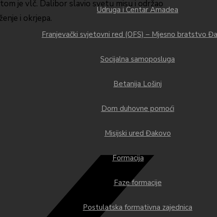
otom je vlč. Dalibor slavio svetu misu i održao
Udruga i Centar Amadea
enje i okrjepa.
Franjevački svjetovni red (OFS) – Mjesno bratstvo Đ
Socijalna samoposluga
Betanija Lošinj
Dom duhovne pomoći
Misijski ured Đakovo
Formacija
Faze formacije
Postulatska formativna zajednica