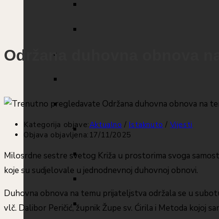
Održana duhovna obnova na t
Kategorija objave:
Aktualno
/
Istaknuto
/
Vijesti
Objava objavljena:
17/11/2025
Milosrdne sestre svetog Križa u prostorima svoga samosta
koje su sudjelovale u jednodnevnoj duhovnoj obnovi.
Duhovna obnova na temu prijateljstva održala se u subotu,
vlč. Dalibor Peričić, župnik Župe sv. Ćirila i Metoda kojoj s