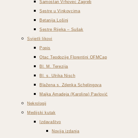
Samostan Vrhovec Zagreb
Sestre u Vinkovcima
Betanija Lošinj
Sestre Rijeka – Sušak
Svijetli likovi
Popis
Otac Teodozije Florentini OFMCap
Bl. M. Terezija
Bl. s. Ulrika Nisch
Blažena s. Zdenka Schelingova
Majka Amadeja (Karolina) Pavlović
Nekrologij
Medijski kutak
Izdavaštvo
Novija izdanja