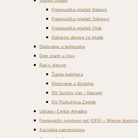
Susreti mladih
Franjevačka mladež Đakovo
Franjevačka mladež Sikirevci
Franjevačka mladež Otok
Duhovne obnove za mlade
Djelovanje u bolnicama
Dom starih u Visu
Rad s djecom
Župna kateheza
Djelovanje u školama
DV Sunčev sjaj – Nazaret
DV Podružnica Zagreb
Udruga i Centar Amadea
Franjevački svjetovni red (OFS) – Mjesno bratst
Socijalna samoposluga