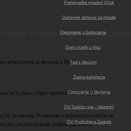
Franjevačka mladež Otok
Duhovne obnove za mlade
emu prijateljstva za djevojke
Djelovanje u bolnicama
Dom starih u Visu
Rad s djecom
Župna kateheza
Djelovanje u školama
na na Sušaku u Rijeci ugostile desetak djevojaka
DV Sunčev sjaj – Nazaret
 15. studenog. Predavanje o prijateljstvu održao je
DV Podružnica Zagreb
amostan sestara pripada. Uslijedila je osama i