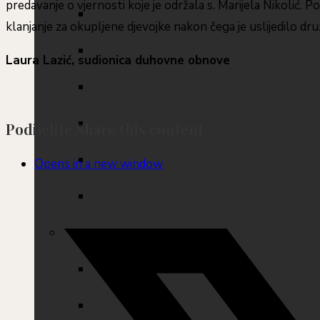
predavanje o vjernosti koje je održala s. Marijela Nikolić. P
klanjanje za okupljene djevojke nakon čega je uslijedilo druž
Laura Lazić, sudionica duhovne obnove
Podijelite
Share this content
Opens in a new window