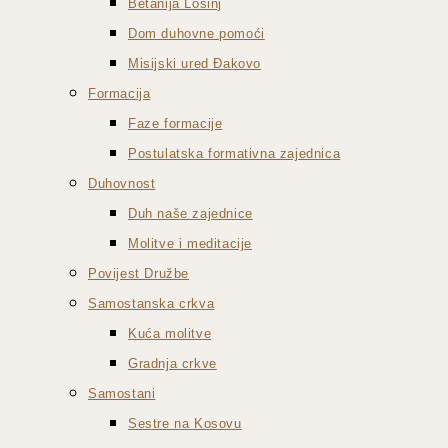
Betanija Lošinj
Dom duhovne pomoći
Misijski ured Đakovo
Formacija
Faze formacije
Postulatska formativna zajednica
Duhovnost
Duh naše zajednice
Molitve i meditacije
Povijest Družbe
Samostanska crkva
Kuća molitve
Gradnja crkve
Samostani
Sestre na Kosovu