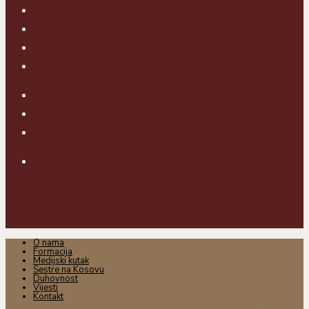
O nama
Formacija
Medijski kutak
Sestre na Kosovu
Duhovnost
Vijesti
Kontakt