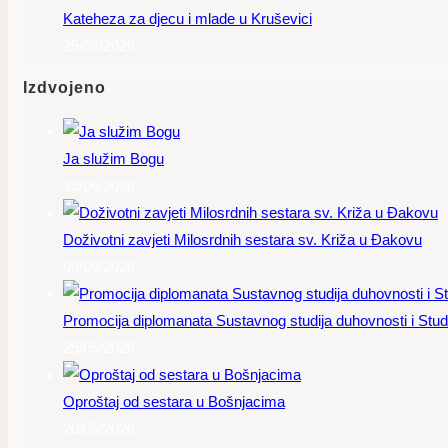
Kateheza za djecu i mlade u Kruševici
25/05/2026
Izdvojeno
Ja služim Bogu
19/06/2026
Doživotni zavjeti Milosrdnih sestara sv. Križa u Đakovu
08/06/2026
Promocija diplomanata Sustavnog studija duhovnosti i Studi
25/05/2026
Oproštaj od sestara u Bošnjacima
20/05/2026