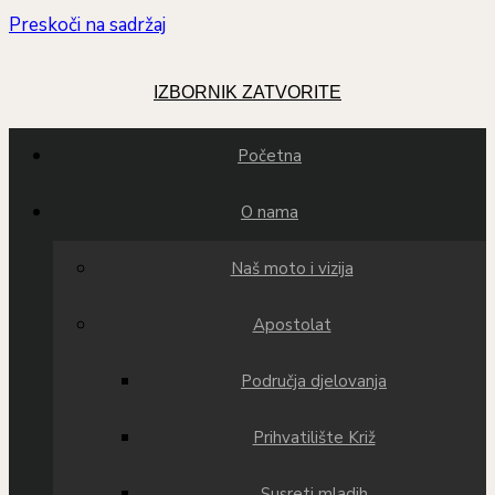
Preskoči na sadržaj
IZBORNIK
ZATVORITE
Početna
O nama
Naš moto i vizija
Apostolat
Područja djelovanja
Prihvatilište Križ
Susreti mladih