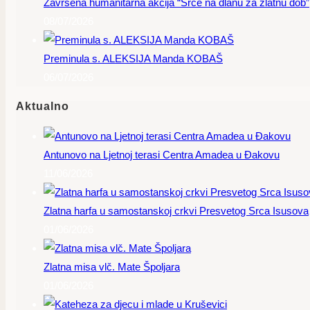
Završena humanitarna akcija “Srce na dlanu za zlatnu dob”
08/07/2026
Preminula s. ALEKSIJA Manda KOBAŠ
06/07/2026
Aktualno
Antunovo na Ljetnoj terasi Centra Amadea u Đakovu
11/06/2026
Zlatna harfa u samostanskoj crkvi Presvetog Srca Isusova
01/06/2026
Zlatna misa vlč. Mate Špoljara
01/06/2026