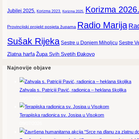
Korizma 2026
Jubilej 2025.
Korizma 2023.
Korizma 2025.
Radio Marija
Rad
Provincijski projekt posjeta župama
Sušak Rijeka
Sestre Ve
Sestre u Donjem Miholjcu
Zlatna harfa
Župa Svih Svetih Đakovo
Najnovije objave
Zahvala s. Patriciji Pavić, radionica – heklana školjka
18/07/2026
Terapijska radionica sv. Josipa u Visokom
09/07/2026