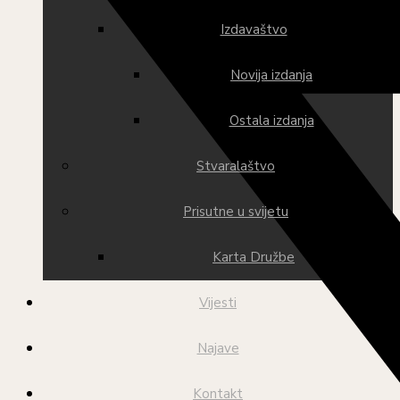
Izdavaštvo
Novija izdanja
Ostala izdanja
Stvaralaštvo
Prisutne u svijetu
Karta Družbe
Vijesti
Najave
Kontakt