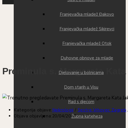
Franjevačka mladež Đakovo
Franjevačka mladež Sikirevci
Franjevačka mladež Otok
Duhovne obnove za mlade
Preminula s. Margareta Kat
Djelovanje u bolnicama
Dom starih u Visu
Rad s djecom
Kategorija objave:
Nekrologij
/
Sestre Vrhovec Zagreb
Objava objavljena:
20/04/2022
Župna kateheza