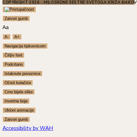
COPYRIGHT 2026 - MILOSRDNE SESTRE SVETOGA KRIŽA ĐAKO
Zatvori gumb
Aa
A-
A+
Navigacija tipkovnicom
Čitljiv font
Podcrtano
Istaknute poveznice
Očisti kolačiće
Crno bijele slike
Invertne boje
Ukloni animacije
Zatvori gumb
Accessibility by WAH