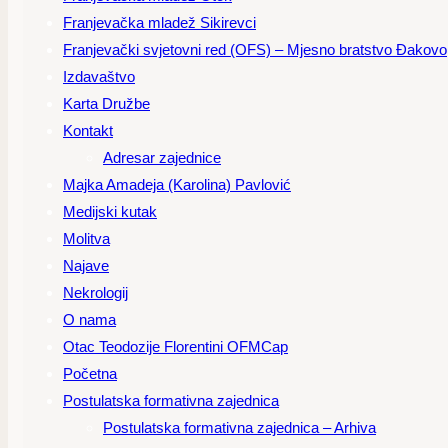
Franjevačka mladež Sikirevci
Franjevački svjetovni red (OFS) – Mjesno bratstvo Đakovo
Izdavaštvo
Karta Družbe
Kontakt
Adresar zajednice
Majka Amadeja (Karolina) Pavlović
Medijski kutak
Molitva
Najave
Nekrologij
O nama
Otac Teodozije Florentini OFMCap
Početna
Postulatska formativna zajednica
Postulatska formativna zajednica – Arhiva