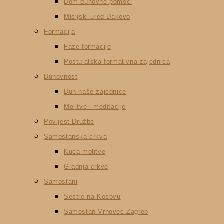
Dom duhovne pomoći
Misijski ured Đakovo
Formacija
Faze formacije
Postulatska formativna zajednica
Duhovnost
Duh naše zajednice
Molitve i meditacije
Povijest Družbe
Samostanska crkva
Kuća molitve
Gradnja crkve
Samostani
Sestre na Kosovu
Samostan Vrhovec Zagreb