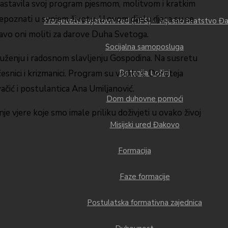
u nastavila svoj program pjesmom, molitvom i kratkim
oznati u svojem životu. U ovom dijelu djeca su se
Franjevački svjetovni red (OFS) – Mjesno bratstvo Đ
pravo oni moliti za darove Duha Svetoga.
Socijalna samoposluga
druženju i radosnom slavljenju Gospodina. Na susretu
esnici i krizmanici. Program su vodile s. Doroteja
Betanija Lošinj
vačić i postulantica Ana Umiljanović.
Dom duhovne pomoći
nje vjere koje smo imale priliku doživjeti u ovako živoj
Misijski ured Đakovo
Formacija
Faze formacije
Postulatska formativna zajednica