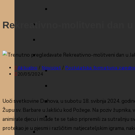
Rekreativno-molitveni dan u
Aktualno
/
Novicijat
/
Postulatska formativna zajedni
20/05/2024
Uoči svetkovine Duhova, u subotu 18. svibnja 2024. godine,
Župu sv. Barbare u Jakšiću kod Požege. Na poziv župnika, v
animirale djecu i mlade te se tako pripremili za sutrašnju
protekao je u pjesmi i različitim natjecateljskim igrama, nako