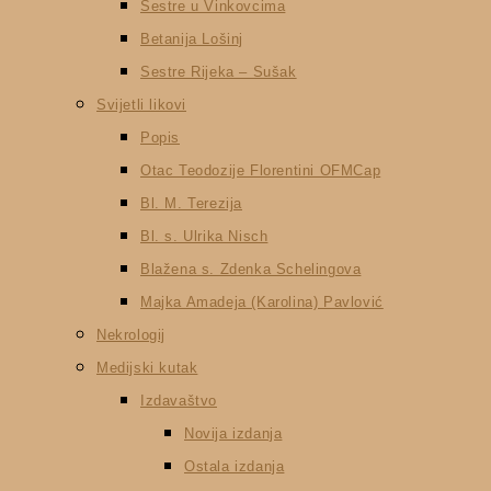
Sestre u Vinkovcima
Betanija Lošinj
Sestre Rijeka – Sušak
Svijetli likovi
Popis
Otac Teodozije Florentini OFMCap
Bl. M. Terezija
Bl. s. Ulrika Nisch
Blažena s. Zdenka Schelingova
Majka Amadeja (Karolina) Pavlović
Nekrologij
Medijski kutak
Izdavaštvo
Novija izdanja
Ostala izdanja