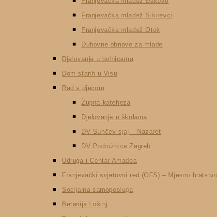
Franjevačka mladež Đakovo
Franjevačka mladež Sikirevci
Franjevačka mladež Otok
Duhovne obnove za mlade
Djelovanje u bolnicama
Dom starih u Visu
Rad s djecom
Župna kateheza
Djelovanje u školama
DV Sunčev sjaj – Nazaret
DV Podružnica Zagreb
Udruga i Centar Amadea
Franjevački svjetovni red (OFS) – Mjesno bratst
Socijalna samoposluga
Betanija Lošinj