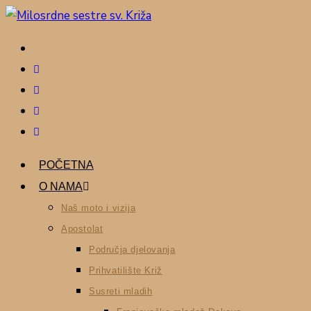
POČETNA
O NAMA
Naš moto i vizija
Apostolat
Područja djelovanja
Prihvatilište Križ
Susreti mladih