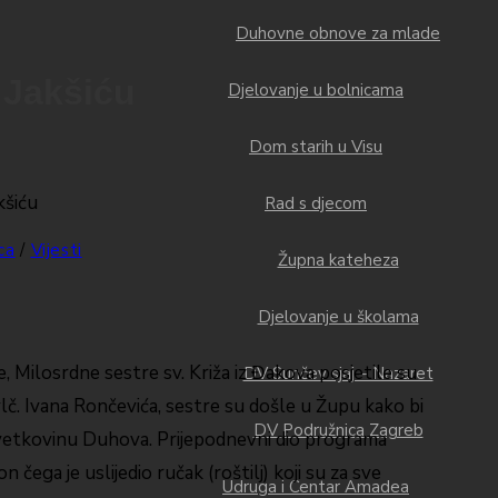
Duhovne obnove za mlade
 Jakšiću
Djelovanje u bolnicama
Dom starih u Visu
Rad s djecom
ca
/
Vijesti
Župna kateheza
Djelovanje u školama
 Milosrdne sestre sv. Križa iz Đakova posjetile su
DV Sunčev sjaj – Nazaret
lč. Ivana Rončevića, sestre su došle u Župu kako bi
DV Podružnica Zagreb
 svetkovinu Duhova. Prijepodnevni dio programa
n čega je uslijedio ručak (roštilj) koji su za sve
Udruga i Centar Amadea