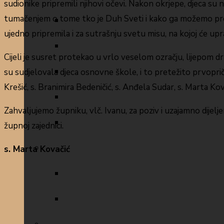
sudionike pripremili njihovi očevi. Nakon okrjepe, djeca s
tumačenjem o tome tko je Duh Sveti i kako ga možemo prep
ujedno pripremila i za sutrašnju svetu misu, na kojoj će u
Cijeli je susret protekao u vrlo veselom ozračju, lijepom 
su sudjelovala djeca osnovne škole, i to pretežito prvoprič
Krešić, s. Branimira Bedeničić, s. Anđela Sudar, s. Marta Ko
Zahvaljujemo župniku, vlč. Ivanu, za poziv i uzajamno dijelje
župnoj zajednici.
s. Marta Kovačić