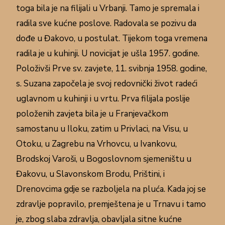
toga bila je na filijali u Vrbanji. Tamo je spremala i
radila sve kućne poslove. Radovala se pozivu da
dođe u Đakovo, u postulat. Tijekom toga vremena
radila je u kuhinji. U novicijat je ušla 1957. godine.
Položivši Prve sv. zavjete, 11. svibnja 1958. godine,
s. Suzana započela je svoj redovnički život radeći
uglavnom u kuhinji i u vrtu. Prva filijala poslije
položenih zavjeta bila je u Franjevačkom
samostanu u Iloku, zatim u Privlaci, na Visu, u
Otoku, u Zagrebu na Vrhovcu, u Ivankovu,
Brodskoj Varoši, u Bogoslovnom sjemeništu u
Đakovu, u Slavonskom Brodu, Prištini, i
Drenovcima gdje se razboljela na pluća. Kada joj se
zdravlje popravilo, premještena je u Trnavu i tamo
je, zbog slaba zdravlja, obavljala sitne kućne