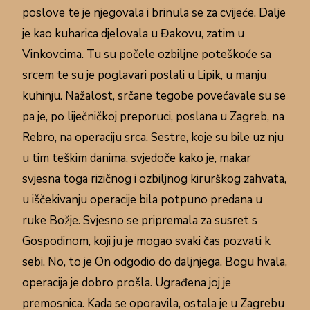
poslove te je njegovala i brinula se za cvijeće. Dalje
je kao kuharica djelovala u Đakovu, zatim u
Vinkovcima. Tu su počele ozbiljne poteškoće sa
srcem te su je poglavari poslali u Lipik, u manju
kuhinju. Nažalost, srčane tegobe povećavale su se
pa je, po liječničkoj preporuci, poslana u Zagreb, na
Rebro, na operaciju srca. Sestre, koje su bile uz nju
u tim teškim danima, svjedoče kako je, makar
svjesna toga rizičnog i ozbiljnog kirurškog zahvata,
u iščekivanju operacije bila potpuno predana u
ruke Božje. Svjesno se pripremala za susret s
Gospodinom, koji ju je mogao svaki čas pozvati k
sebi. No, to je On odgodio do daljnjega. Bogu hvala,
operacija je dobro prošla. Ugrađena joj je
premosnica. Kada se oporavila, ostala je u Zagrebu