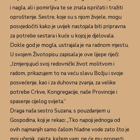
i nagla, ali i pomirljiva te se znala ispričati i tražiti
oproštenje. Sestre, koje su s njom živjele, mogu
posvjedočiti kako je uvijek nastojala biti pripravna
za potrebe sestara i kuće u kojoj je djelovala.
Dokle god je mogla, ustrajala je na radnom mjestu.
U svojem Životopisu zapisala je ove lijepe riječi:
„Izmjenjujući svoj redovnički život molitvom i
radom, prikazujem to na veću slavu Božju i svoje
posvećenje, kao i za duhovna zvanja, za velike
potrebe Crkve, Kongregacije, naše Provincije i
spasenje cijelog svijeta.“
Draga naša sestro Suzana, s pouzdanjem u
Gospodina, koji je rekao: „Tko napoji jednoga od
ovih najmanjih samo čašom hladne vode zato što je
moj učenik, zaista, kažem vam, ne će mu propasti