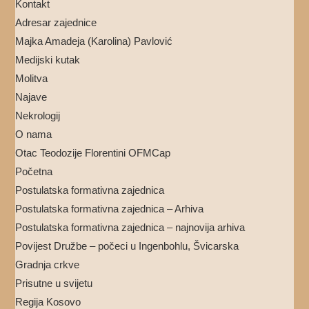
Kontakt
Adresar zajednice
Majka Amadeja (Karolina) Pavlović
Medijski kutak
Molitva
Najave
Nekrologij
O nama
Otac Teodozije Florentini OFMCap
Početna
Postulatska formativna zajednica
Postulatska formativna zajednica – Arhiva
Postulatska formativna zajednica – najnovija arhiva
Povijest Družbe – počeci u Ingenbohlu, Švicarska
Gradnja crkve
Prisutne u svijetu
Regija Kosovo