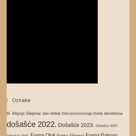
Oznake
devetnica
bl. Alojzije Stepinac
dan obitelji
Dan posvećenoga života
došašće 2022.
Došašće 2023.
Došašće 2024.
Frama Otok
Frama Đakovo
Frama Sikirevci
Došašće 2025.