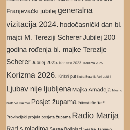
generalna
Franjevački jubilej
vizitacija 2024.
hodočasnički dan bl.
majci M. Tereziji Scherer
Jubilej 200
godina rođenja bl. majke Terezije
Scherer
Jubilej 2025.
Korizma 2023.
Korizma 2025.
Korizma 2026.
Križni put
Kuća Betanija Veli Lošinj
Ljubav nije ljubljena
Majka Amadeja
Mjesno
Posjet župama
Prihvatilište "Križ"
bratstvo Đakovo
Radio Marija
Provincijski projekt posjeta župama
Rad s mladima
Sestre Bošnjaci
Sestre Janjevo