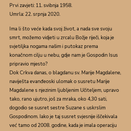
Prvi zavjeti: 11. svibnja 1958.
Umrla: 22. srpnja 2020.
Ima li što veće kada svoj život, a nada sve svoju
smrt, možemo vidjeti u zrcalu Božje riječi, koja je
svjetiljka nogama našim i putokaz prema
konačnom cilju u nebu, gdje nam je Gospodin Isus
pripravio mjesto?
Dok Crkva danas, o blagdanu sv. Marije Magdalene,
naviješta evanđeoski ulomak o susretu Marije
Magdalene s njezinim ljubljenim Učiteljem, upravo
tako, rano ujutro, još za mraka, oko 4,30 sati,
dogodio se susret sestre Suzane s uskrslim
Gospodinom. Iako je taj susret svjesnije iščekivala
već tamo od 2008. godine, kada je imala operaciju