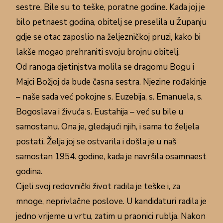
sestre. Bile su to teške, poratne godine. Kada joj je
bilo petnaest godina, obitelj se preselila u Županju
gdje se otac zaposlio na željezničkoj pruzi, kako bi
lakše mogao prehraniti svoju brojnu obitelj.
Od ranoga djetinjstva molila se dragomu Bogu i
Majci Božjoj da bude časna sestra. Njezine rođakinje
– naše sada već pokojne s. Euzebija, s. Emanuela, s.
Bogoslava i živuća s. Eustahija – već su bile u
samostanu. Ona je, gledajući njih, i sama to željela
postati. Želja joj se ostvarila i došla je u naš
samostan 1954. godine, kada je navršila osamnaest
godina.
Cijeli svoj redovnički život radila je teške i, za
mnoge, neprivlačne poslove. U kandidaturi radila je
jedno vrijeme u vrtu, zatim u praonici rublja. Nakon