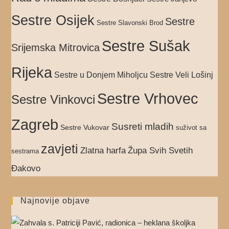
Sestre Osijek
Sestre
Sestre Slavonski Brod
Sestre Sušak
Srijemska Mitrovica
Rijeka
Sestre Veli Lošinj
Sestre u Donjem Miholjcu
Sestre Vrhovec
Sestre Vinkovci
Zagreb
Susreti mladih
Sestre Vukovar
suživot sa
zavjeti
Zlatna harfa
Župa Svih Svetih
sestrama
Đakovo
Najnovije objave