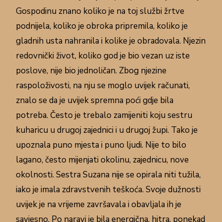
Gospodinu znano koliko je na toj službi žrtve
podnijela, koliko je obroka pripremila, koliko je
gladnih usta nahranila i kolike je obradovala. Njezin
redovnički život, koliko god je bio vezan uz iste
poslove, nije bio jednoličan. Zbog njezine
raspoloživosti, na nju se moglo uvijek računati,
znalo se da je uvijek spremna poći gdje bila
potreba. Često je trebalo zamijeniti koju sestru
kuharicu u drugoj zajednici i u drugoj župi. Tako je
upoznala puno mjesta i puno ljudi. Nije to bilo
lagano, često mijenjati okolinu, zajednicu, nove
okolnosti. Sestra Suzana nije se opirala niti tužila,
iako je imala zdravstvenih teškoća. Svoje dužnosti
uvijek je na vrijeme završavala i obavljala ih je
savjesno. Po naravi je bila energična, hitra, ponekad