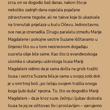
srca, on se dogodio baš danas, nakon što je
nekoliko zadnjih dana osjećala pojačane
zdravstvene tegobe, ali ne takve koje bi ukazivale
na trenutak prijelaza u kuću Očevu. Jednostavno,
sve nas je iznenadila. Drugu paralelu između Marije
Magdalene i pokojne sestre Suzane iščitavamo u
činjenici što su u tom neizrecivom događaju
susreta obje bile same. Kao što iz evanđeoskoga
ulomka o ukazanju uskrsloga Isusa Mariji
Magdaleni vidimo da je sama došla na grob tražiti
Isusa, i sestra Suzana bila je sama u svojoj sobi dok
je u smrtnoj boli „po ležaju svojem tražila onoga
koga ljubi duša“ njezina. To, što se dogodilo Mariji
Magdaleni – da je kroz suze, čežnju i ljubav dozivala
Isusa te joj se očitovao živ i proslavljen – vjerujemo