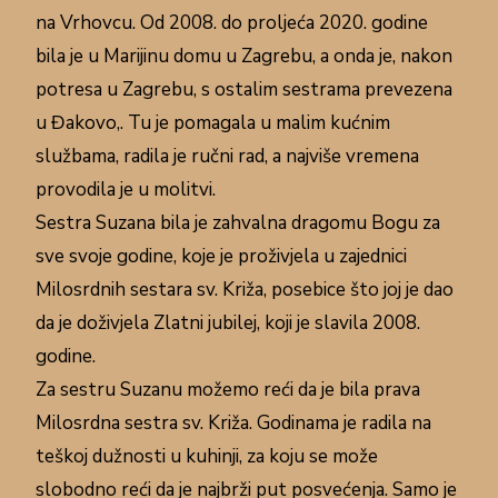
na Vrhovcu. Od 2008. do proljeća 2020. godine
bila je u Marijinu domu u Zagrebu, a onda je, nakon
potresa u Zagrebu, s ostalim sestrama prevezena
u Đakovo,. Tu je pomagala u malim kućnim
službama, radila je ručni rad, a najviše vremena
provodila je u molitvi.
Sestra Suzana bila je zahvalna dragomu Bogu za
sve svoje godine, koje je proživjela u zajednici
Milosrdnih sestara sv. Križa, posebice što joj je dao
da je doživjela Zlatni jubilej, koji je slavila 2008.
godine.
Za sestru Suzanu možemo reći da je bila prava
Milosrdna sestra sv. Križa. Godinama je radila na
teškoj dužnosti u kuhinji, za koju se može
slobodno reći da je najbrži put posvećenja. Samo je