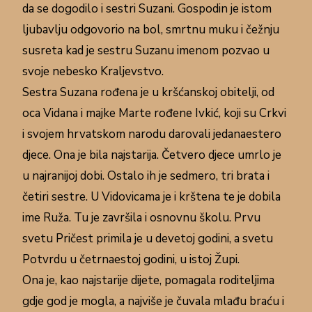
da se dogodilo i sestri Suzani. Gospodin je istom
ljubavlju odgovorio na bol, smrtnu muku i čežnju
susreta kad je sestru Suzanu imenom pozvao u
svoje nebesko Kraljevstvo.
Sestra Suzana rođena je u kršćanskoj obitelji, od
oca Vidana i majke Marte rođene Ivkić, koji su Crkvi
i svojem hrvatskom narodu darovali jedanaestero
djece. Ona je bila najstarija. Četvero djece umrlo je
u najranijoj dobi. Ostalo ih je sedmero, tri brata i
četiri sestre. U Vidovicama je i krštena te je dobila
ime Ruža. Tu je završila i osnovnu školu. Prvu
svetu Pričest primila je u devetoj godini, a svetu
Potvrdu u četrnaestoj godini, u istoj Župi.
Ona je, kao najstarije dijete, pomagala roditeljima
gdje god je mogla, a najviše je čuvala mlađu braću i