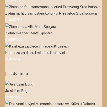
11/06/2026
Zlatna harfa u samostanskoj crkvi Presvetog Srca Isusova
01/06/2026
Zlatna misa vlč. Mate Špoljara
01/06/2026
Kateheza za djecu i mlade u Kruševici
25/05/2026
Izdvojeno
Ja služim Bogu
19/06/2026